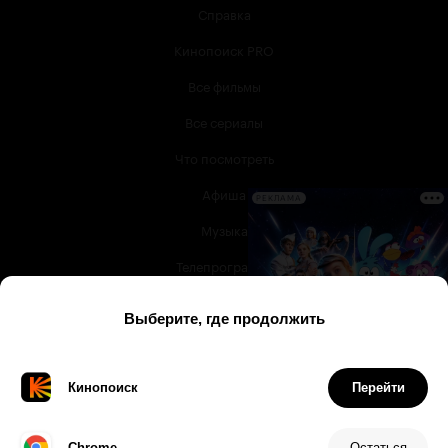
Справка
Кинопоиск PRO
Все фильмы
Все сериалы
Что посмотреть
Афиша
РЕКЛАМА
Музыка
Телепрограмма
Книги
Служба поддержки
© 2003 —
2026
,
Кинопоиск
18
+
Проект компании