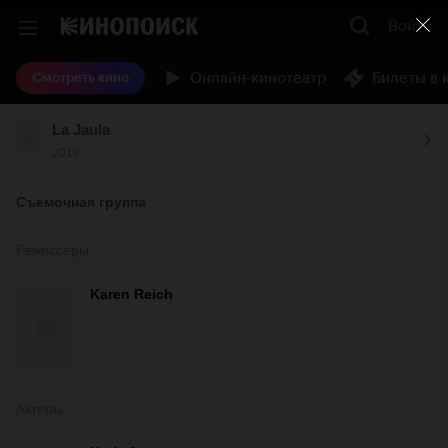
Войти
Онлайн-кинотеатр
Билеты в 
Смотреть кино
La Jaula
2019
Съемочная группа
Режиссеры
Karen Reich
Актеры