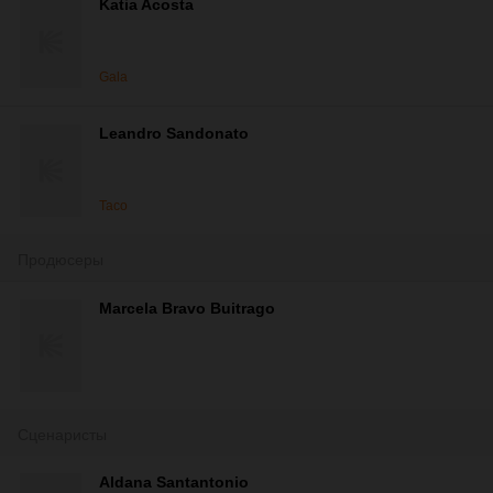
Katia Acosta
Gala
Leandro Sandonato
Taco
Продюсеры
Marcela Bravo Buitrago
Сценаристы
Aldana Santantonio