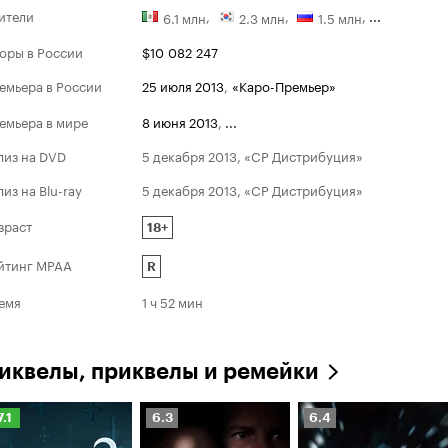
ители
,
,
,
...
6.1 млн
2.3 млн
1.5 млн
оры в России
$10 082 247
Премия канала
емьера в России
25 июля 2013
,
«Каро-Премьер»
Номинации
2014
емьера в мире
8 июня 2013
,
...
Лучшая роль в с
до усрачки»
лиз на DVD
5 декабря 2013, «CP Дистрибуция»
лиз на Blu-ray
5 декабря 2013, «CP Дистрибуция»
зраст
18+
йтинг MPAA
R
емя
1 ч 52 мин
иквелы, приквелы и ремейки
ейтинг
Рейтинг
Рейтинг
7.1
6.3
6.4
инопоиска
Кинопоиска
Кинопоиска