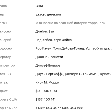
рана
США
нр
ужасы
,
детектив
оган
«Основано на реальной истории Уорренов»
жиссер
Джеймс Ван
енарий
Чад Хэйес
,
Кэри Хэйес
одюсер
Роб Кауэн
,
Тони ДеРоза-Грюнд
,
Уолтер Хамада
,
.
ератор
Джон Р. Леонетти
мпозитор
Джозеф Бишара
дожник
Джули Бергхофф
,
Джеффри С. Гримсман
,
Кристи
нтаж
Кирк М. Морри
джет
$20 000 000
оры в США
$137 400 141
оры в мире
+ $182 094 497 = $319 494 638