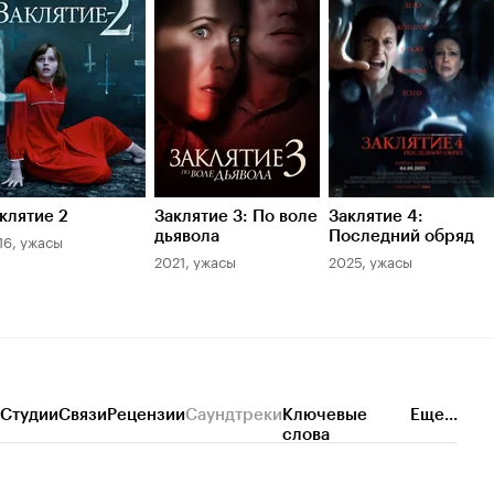
.1
6.3
6.4
клятие 2
Заклятие 3: По воле
Заклятие 4:
дьявола
Последний обряд
16, ужасы
2021, ужасы
2025, ужасы
Студии
Связи
Рецензии
Саундтреки
Ключевые
Еще...
слова