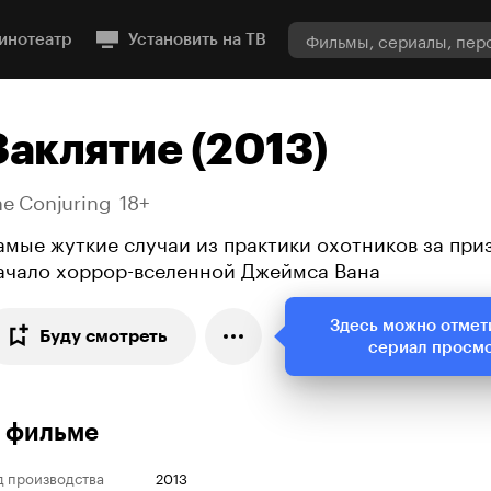
инотеатр
Установить на ТВ
Заклятие (2013)
he Conjuring
18+
амые жуткие случаи из практики охотников за при
ачало хоррор-вселенной Джеймса Вана
Здесь можно отмет
Буду смотреть
сериал просм
 фильме
д производства
2013