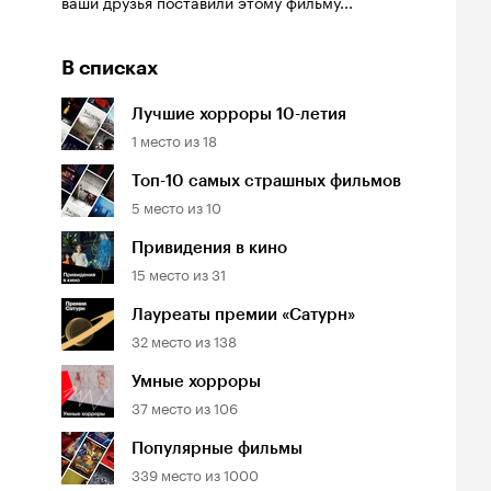
ваши друзья поставили этому фильму...
В списках
Лучшие хорроры 10-летия
1
место из
18
Топ-10 самых страшных фильмов
5
место из
10
Привидения в кино
15
место из
31
Лауреаты премии «Сатурн»
32
место из
138
Умные хорроры
37
место из
106
Популярные фильмы
339
место из
1000