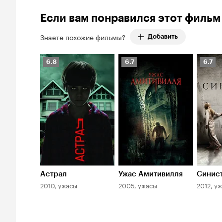
Кинопоиска
отрицательных
86%
Если вам понравился этот фильм
оценок:
32.
Знаете похожие фильмы?
Добавить
Рейтинг
Рейтинг
Рейти
6.8
6.7
6.7
Кинопоиска
Кинопоиска
Киноп
6.8
6.7
6.7
Астрал
Ужас Амитивилля
Синис
2010, ужасы
2005, ужасы
2012, у