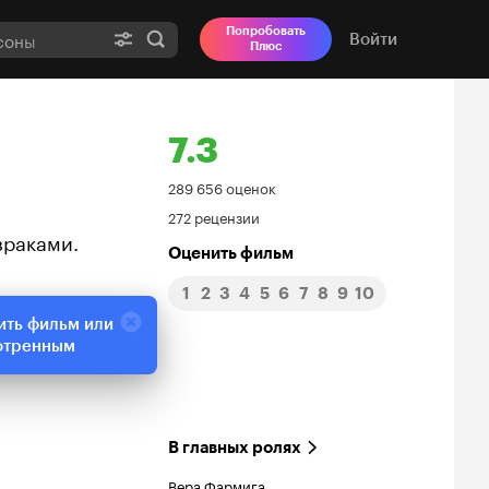
Попробовать
Войти
Плюс
7.3
Рейтинг
289 656 оценок
272 рецензии
Кинопоиска
зраками.
Оценить фильм
7.3
1
2
3
4
5
6
7
8
9
10
ить фильм или
отренным
В главных ролях
Вера Фармига