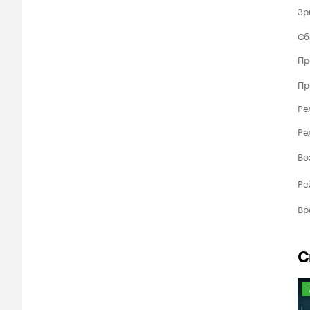
Зр
Сб
Пр
Пр
Ре
Ре
Во
Ре
Вр
С
Р
К