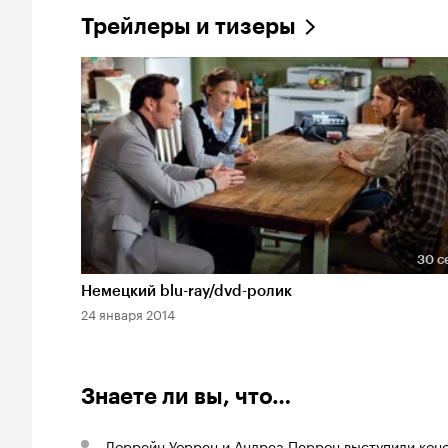
Трейлеры и тизеры
30 с
Длительность 30 сек
Немецкий blu-ray/dvd-ролик
24 января 2014
Знаете ли вы, что…
Лоррейн Уоррен
и Андреа Перрон выступили конс