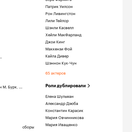
Патрик Уилсон
Рон Ливингстон
Лили Тейлор
Шэнли Касвелл
Хейли МакФарланд
Джои Кинг
Маккензи Фой
Кайла Дивер
..
Шэннон Кук-Чун
65 актеров
Роли дублировали
н М. Бурк
,
...
Елена Шульман
Александр Дзюба
Константин Карасик
Мария Овчинникова
Мария Иващенко
сборы