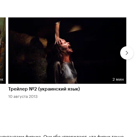
ек
2 мин
Длительность 2 мин
Дл
Трейлер №2 (украинский язык)
ТВ-
10 августа 2013
24 
ультантами фильма. Они обе утверждают, что фильм точно