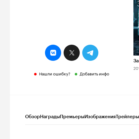
7
За
20
Нашли ошибку?
Добавить инфо
Обзор
Награды
Премьеры
Изображения
Трейлеры