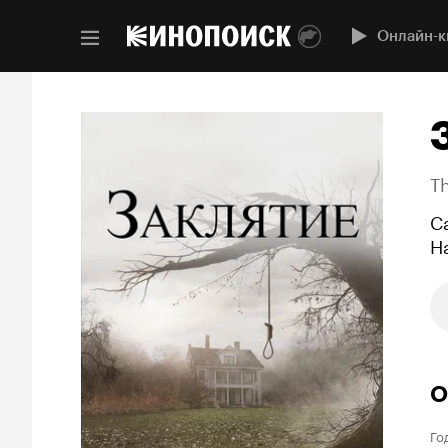
Онлайн-к
T
С
Н
О
Го