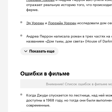
отражает реальную историю того, что происходил
ферме.
Эд Уоррен
и
Лоррейн Уоррен
исследовали дом сем
Андреа Перрон написала роман в трех частях на 
названием «Дом тьмы, дом света» (House of Darkne
Показать еще
Ошибки в фильме
Внимание! Список ошибок в фильме м
Когда Джуди спускается по лестнице, над ней мо
доступны в 1968 году, но тогда они были выполнен
современные.