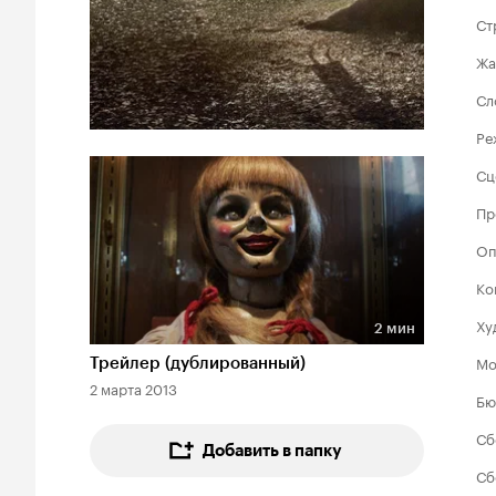
Ст
Жа
Сл
Ре
Сц
Пр
Оп
Ко
Ху
2 мин
Длительность 2 мин
Мо
Трейлер (дублированный)
2 марта 2013
Бю
Сб
Добавить в папку
Сб