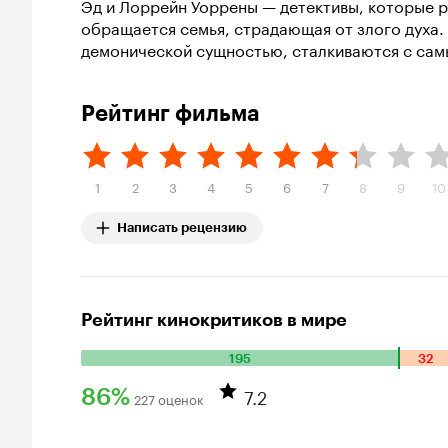
Эд и Лоррейн Уоррены — детективы, которые 
обращается семья, страдающая от злого духа
демонической сущностью, сталкиваются с сам
Рейтинг фильма
1
2
3
4
5
6
7
8
9
10
Написать рецензию
Рейтинг кинокритиков в мире
195
32
Количество
положительных
7.2
86%
227 оценок
оценок:
Рейтинг
195.
Количество