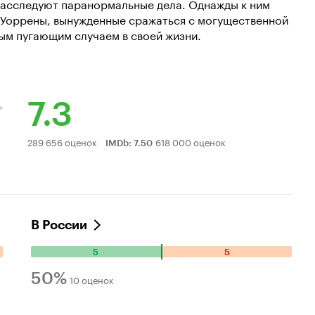
расследуют паранормальные дела. Однажды к ним
. Уоррены, вынужденные сражаться с могущественной
ым пугающим случаем в своей жизни.
7.3
Рейтинг
289 656 оценок
618 000 оценок
IMDb
:
7.50
Кинопоиска
7.3
В России
5
5
Количество
положительных
50%
10 оценок
оценок:
Рейтинг
5.
Количество