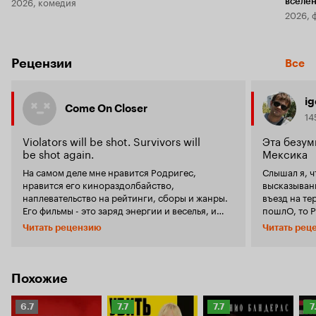
2026, комедия
вселе
2026, 
Рецензии
Все
ig
Come On Closer
14
Violators will be shot. Survivors will
Эта безум
be shot again.
Мексика
На самом деле мне нравится Родригес,
Слышал я, ч
нравится его кинораздолбайство,
высказыван
наплевательство на рейтинги, сборы и жанры.
въезд на те
Его фильмы - это заряд энергии и веселья, и
пошлО, то Р
можно закрыть глаза на идиотскую трилогию
вторым пос
Читать рецензию
Читать рец
'Детей шпионов', на дурацкий 'Камень
Потому что 
желания', 'Шаркбоя и лаву'. Но после
ещё и так к
просмотра 'Мачете' желание дальше закрывать
основе ещё н
глаза на приличное количество мусора куда-то
«Мачете» эт
Похожие
пропало. Интересно почему? Да,
только Родр
действительно, интересно почему я только
он как-то 
Рейтинг
Рейтинг
Рейтинг
Р
6.7
7.7
7.7
7
сейчас вспомнил, что из всех фильмов
молодые акт