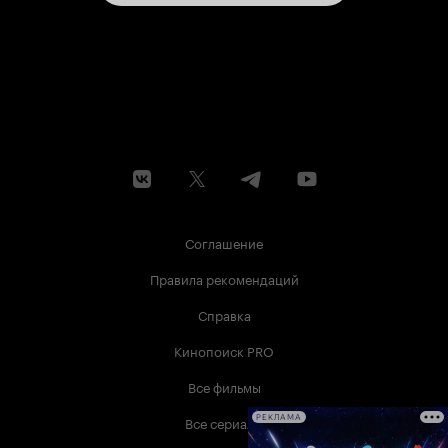
получилась первая часть.
- а знаешь что
цитата из
хреново? - что? - вообще всё.
фильма 'Скотт Пилигрим против всех'. 'Мачете'.
4 из 10 P.S. небольшой привет 'Музыканту'
заставил грустно улыбнуться и вспомнить о тех
временах, когда Родригес знал меру и не
переходил грань.
Соглашение
Правила рекомендаций
Справка
Кинопоиск PRO
Все фильмы
Все сериалы
РЕКЛАМА