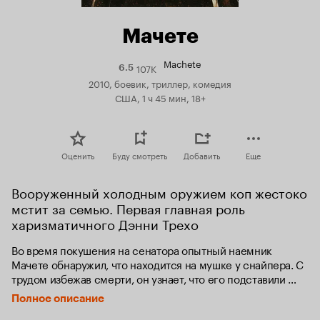
Мачете
Machete
107K
Рейтинг
6.5
Кинопоиска
2010, боевик, триллер, комедия
6.5
США, 1 ч 45 мин, 18+
Оценить
Буду смотреть
Добавить
Еще
Вооруженный холодным оружием коп жестоко 
мстит за семью. Первая главная роль 
харизматичного Дэнни Трехо
Во время покушения на сенатора опытный наемник 
Мачете обнаружил, что находится на мушке у снайпера. С 
трудом избежав смерти, он узнает, что его подставили 
собственные наниматели и теперь его целью является 
Полное описание
месть.