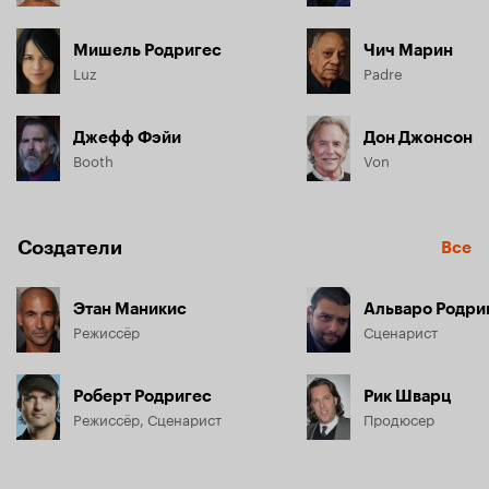
Мишель Родригес
Чич Марин
Luz
Padre
Джефф Фэйи
Дон Джонсон
Booth
Von
Создатели
Все
Этан Маникис
Альваро Родри
Режиссёр
Сценарист
Роберт Родригес
Рик Шварц
Режиссёр, Сценарист
Продюсер