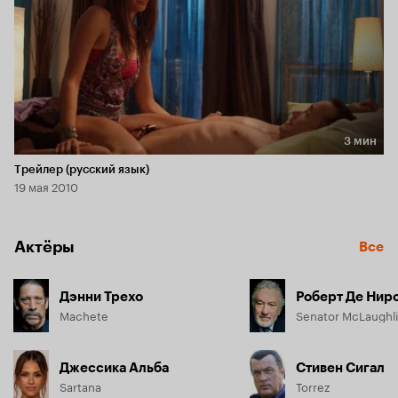
3 мин
Длительность 3 мин
Трейлер (русский язык)
19 мая 2010
Актёры
Все
Дэнни Трехо
Роберт Де Нир
Machete
Senator McLaughl
Джессика Альба
Стивен Сигал
Sartana
Torrez