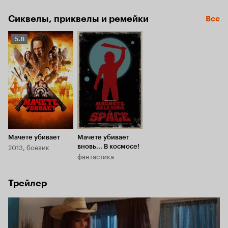
Сиквелы, приквелы и ремейки
Все
Рейтинг
5.8
Кинопоиска
5.8
Мачете убивает
Мачете убивает
2013, боевик
вновь... В космосе!
фантастика
Трейлер