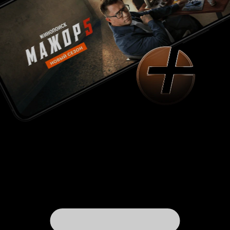
потому, что эти режиссёры близкие друзья, но
и потому, что многие считают их творчеством
близким по духу. Как большого любителя
творчества Квентина, меня подобное мнение
крайне бесит. Да, фильмы Тарантино и
Родригеса близки своей нетривиальностью, но
на этом вся близость и заканчивается, потому
что каждый фильм Квентина Тарантино,
начиная от 'Бешеных псов', заканчивая
'Бесславными ублюдками' - это филигранно
отточенный кинобриллиант, в котором каждая
мелочь продумана... продумана до мелочей.
Добрая половина фильмов Родригеса - это
недоделанное кино 'для всей семьи' или
великолепный трэш. Именно Трэш. В то время,
когда Тарантино за 30 миллионов долларов
снимает невероятно красивый 'Убить Билла 2' -
Родригес, за те же деньги, снимает невероятно
сумбурный и долбанутый 'Однажды в
Мексике'. Теперь вот Мачете. Интересно, много
у него ещё идей? И что будет дальше? История
о младенце-детективе из отдела по борьбе с
наркотиками? А может стоит заняться вторым
'Город грехов', Роберт? Ведь какой отличной