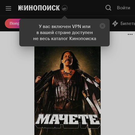
Войти
Онлайн-кинотеатр
Билет
Попробовать Плюс
У вас включен VPN или
в вашей стране доступен
не весь каталог Кинопоиска