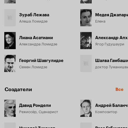
Зураб Лежава
Медея Джапар
Алеша Ломидзе
Елена
Лиана Асатиани
Александр Апх
Александра Ломидзе
Ягор Гудушаури
Георгий Шавгулидзе
Шалва Гамбаш
Семен Ломидзе
доктор Туманишв
Создатели
Все
Давид Рондели
Андрей Баланч
Режиссёр, Сценарист
Композитор