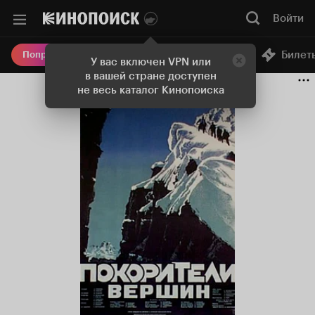
Войти
Онлайн-кинотеатр
Билет
Попробовать Плюс
У вас включен VPN или
в вашей стране доступен
не весь каталог Кинопоиска