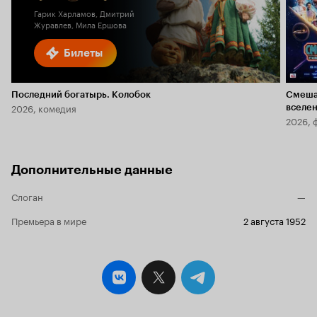
Гарик Харламов, Дмитрий
Журавлев, Мила Ершова
Билеты
Последний богатырь. Колобок
Смеша
2026, комедия
вселе
2026, 
Дополнительные данные
Слоган
—
Премьера в мире
2 августа 1952