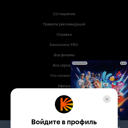
Соглашение
Правила рекомендаций
Справка
Кинопоиск PRO
Все фильмы
Все сериалы
РЕКЛАМА
Что посмотреть
Афиша
Музыка
Телепрограмма
Книги
Войдите в профиль
Служба поддержки