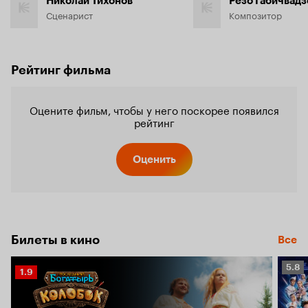
Николай Тихонов
Резо Габичвадз
Сценарист
Композитор
Рейтинг фильма
Оцените фильм, чтобы у него поскорее появился
рейтинг
Оценить
Билеты в кино
Все
Рейт
5.8
Рейтинг
1.9
Кино
Кинопоиска
5.8
1.9