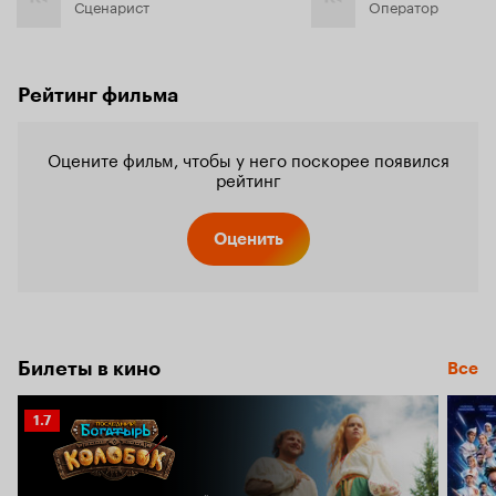
Сценарист
Оператор
Рейтинг фильма
Оцените фильм, чтобы у него поскорее появился
рейтинг
Оценить
Билеты в кино
Все
Рейтинг
1.7
Кинопоиска
1.7