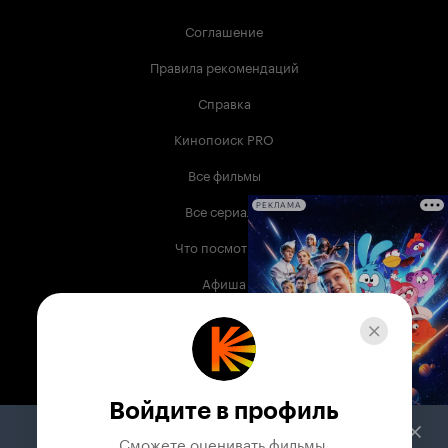
Соглашение
Правила рекомендаций
Справка
Кинопоиск PRO
Все фильмы
Все сериалы
РЕКЛАМА
Что посмотреть
Афиша
Музыка
Телепрограмма
Книги
Войдите в профиль
Служба поддержки
Сможете оценивать фильмы,
