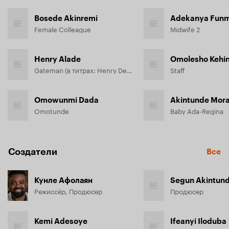
Bosede Akinremi
Adekanya Funm
Female Colleague
Midwife 2
Henry Alade
Omolesho Kehi
Gateman (в титрах: Henry Demola Alade)
Staff
Omowunmi Dada
Akintunde Mor
Omotunde
Baby Ada-Regina
Создатели
Все
Кунле Афолаян
Segun Akintun
Режиссёр, Продюсер
Продюсер
Kemi Adesoye
Ifeanyi Iloduba