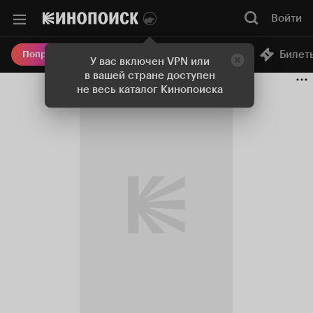
Войти
Онлайн-кинотеатр
Билет
Попробовать Плюс
У вас включен VPN или
в вашей стране доступен
не весь каталог Кинопоиска