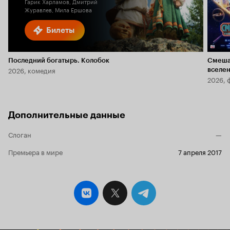
Гарик Харламов, Дмитрий
Журавлев, Мила Ершова
Билеты
Последний богатырь. Колобок
Смеша
2026, комедия
вселе
2026, 
Дополнительные данные
Слоган
—
Премьера в мире
7 апреля 2017