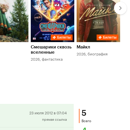
Билеты
Билеты
Смешарики сквозь
Майкл
Зл
вселенные
мер
2026, биография
2026, фантастика
202
5
Положительная
23 июля 2012 в 07:04
прямая ссылка
рецензия
Всего