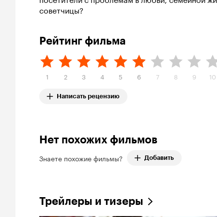
советчицы?
Рейтинг фильма
1
2
3
4
5
6
7
8
9
10
Написать рецензию
Нет похожих фильмов
Знаете похожие фильмы?
Добавить
Трейлеры и тизеры