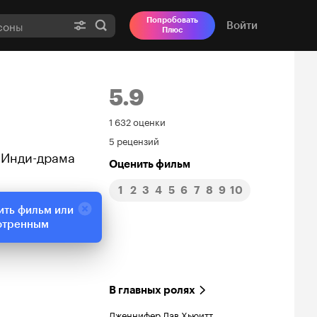
Попробовать
Войти
Плюс
5.9
Рейтинг
1 632 оценки
5 рецензий
Кинопоиска
. Инди-драма
Оценить фильм
5.9
1
2
3
4
5
6
7
8
9
10
ить фильм или
отренным
В главных ролях
Дженнифер Лав Хьюитт