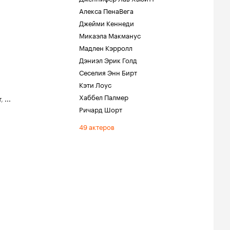
Алекса ПенаВега
Джейми Кеннеди
Микаэла Макманус
Мадлен Кэрролл
Дэниэл Эрик Голд
Сеселия Энн Бирт
Кэти Лоус
Хаббел Палмер
т
,
...
Ричард Шорт
49 актеров