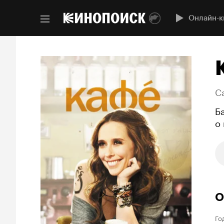
Онлайн-к
C
Б
о
О
Го