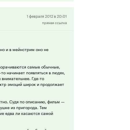
гра, операторская работа и,
 данная картина была бы и в
жил меньше усилий или не
Положительная
1 февраля 2012 в 20:01
а славу! Концентрируясь на
прямая ссылка
рецензия
я не может не радовать глаз.
ев, чьи истории нам
зни этих людей, чем длинные
но диалогами, хорошо
но и в мейнстрим оно не
ующими каждого героя. Они
а сценариста вместе со
зворачиваются самые обычные,
-то начинает появляться в людях,
 все. Советую его посмотреть,
 внимательнее. Где-то
даже если картина вам не
ектр эмоций широк и продолжает
шным.
тно. Судя по описанию, фильм —
ушке из пригорода. Тем
ме едва ли касаются самой