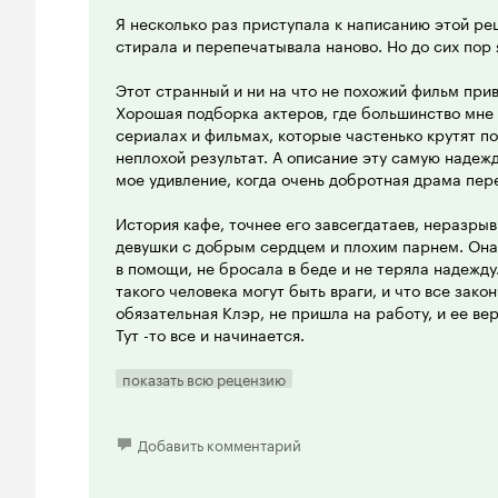
Я несколько раз приступала к написанию этой ре
стирала и перепечатывала наново. Но до сих пор я
Этот странный и ни на что не похожий фильм прив
Хорошая подборка актеров, где большинство мне 
сериалах и фильмах, которые частенько крутят по
неплохой результат. А описание эту самую надеж
мое удивление, когда очень добротная драма пер
История кафе, точнее его завсегдатаев, неразрыв
девушки с добрым сердцем и плохим парнем. Она 
в помощи, не бросала в беде и не теряла надежду
такого человека могут быть враги, и что все зако
обязательная Клэр, не пришла на работу, и ее ве
Тут -то все и начинается.
Вы верите в сказки? А в хорошие финалы? Нет, пот
показать всю рецензию
вами согласна, но все в этом фильме: любовь, вер
выглядит так естественно, что не возникает цини
бы обязательно задал, если бы смотрел ни этот ф
Добавить комментарий
Я смотрела этот фильм несколько раз и, скажу че