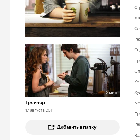
Ст
Жа
Сл
Ре
Сц
Пр
Оп
Ко
Ху
2 мин
Длительность 2 мин
Мо
Трейлер
17 августа 2011
Пр
Ре
Добавить в папку
Во