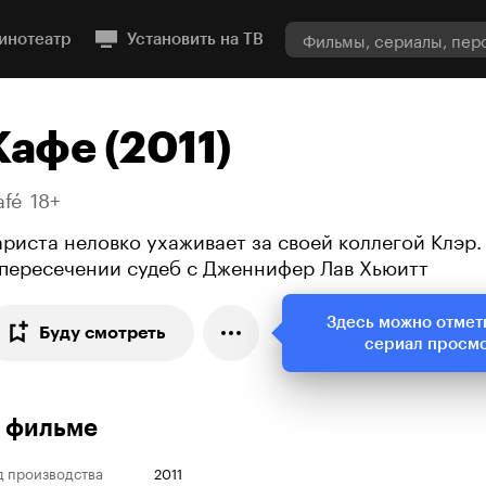
инотеатр
Установить на ТВ
Кафе (2011)
afé
18+
ариста неловко ухаживает за своей коллегой Клэр
 пересечении судеб с Дженнифер Лав Хьюитт
Здесь можно отмет
Буду смотреть
сериал просм
 фильме
д производства
2011