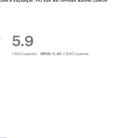
5.9
Рейтинг
1 632 оценки
2 800 оценок
IMDb
:
5.40
Кинопоиска
5.9