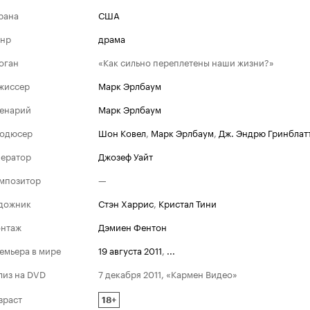
рана
США
нр
драма
оган
«Как сильно переплетены наши жизни?»
жиссер
Марк Эрлбаум
енарий
Марк Эрлбаум
одюсер
Шон Ковел
,
Марк Эрлбаум
,
Дж. Эндрю Гринблат
ератор
Джозеф Уайт
мпозитор
—
дожник
Стэн Харрис
,
Кристал Тини
нтаж
Дэмиен Фентон
емьера в мире
19 августа 2011
,
...
лиз на DVD
7 декабря 2011, «Кармен Видео»
зраст
18+