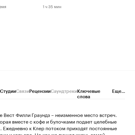
емя
1 ч 35 мин
Студии
Связи
Рецензии
Саундтреки
Ключевые
Еще...
слова
 Вест Филли Граундз – неизменное место встреч.
орая вместе с кофе и булочками подает целебные
. Ежедневно к Клер потоком приходят постоянные
ни и карьере. Но как же личная жизнь самой