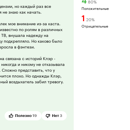
4
80
%
цензии, но каждый раз все
Положительные
 не знаю как начать.
1
20
%
лек мое внимание из-за каста.
Отрицательные
известно по ролям в различных
 ТВ, внушала надежду на
ду подкрепляло. Но каково было
еросла в фэнтези.
на связана с историй Клэр -
никогда и никому не отказывала
. Сложно представить, что у
нчится плохо. Но однажды Клэр,
рный воздыхатель забил тревогу.
ому что такого не бывает? Я с
ность, помощь, надежда - все
чных вопросов, которые зритель
ильм, а какой-нибудь другой.
Полезно
19
Нет
3
стно, посмотрю его еще ни раз.