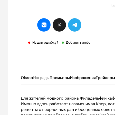
Вр
Нашли ошибку?
Добавить инфо
Обзор
Награды
Премьеры
Изображения
Трейлеры
Для жителей модного района Филадельфии кафе
Именно здесь работает незаменимая Клер, кот
рецепты от сердечных ран и бесценные советы
посетители с проблемам в любви, семейной жиз