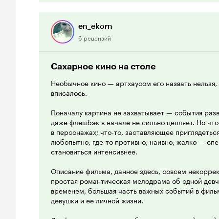
Что мне здесь нравится? Все. Сюжет, актерская и
конечно же, работа режиссера. Мне кажется, что
половину не так хороша, если бы оператор прило
en_ekorn
прикладывал бы их вовсе. Но он тут постарался н
6 рецензий
моментах он создал великолепную картину, котора
Внимание, сосредоточенное только на лицах геро
рассказывают, дает большее представление о жи
Сахарное кино на столе
'вставки' историй каждого из них. Это подкрепле
Необычное кино — артхаусом его назвать нельзя, 
продуманными, очень интересными и характериз
вписалось.
индивидуальны, так что тут видна хорошая работ
старательными актерами.
Поначалу картина не захватывает — события ра
даже флешбэк в начале не сильно цепляет. Но что
В общем, этот фильм хорош тем, что не такой как
в персонажах; что-то, заставляющее приглядеться
потому что конец его вас особенного удивит. Но 
любопытно, где-то противно, наивно, жалко — сп
понравится, то она точно не оставит вас равноду
становиться интенсивнее.
Описание фильма, данное здесь, совсем некоррек
простая романтическая мелодрама об одной девч
временем, большая часть важных событий в филь
девушки и ее личной жизни.