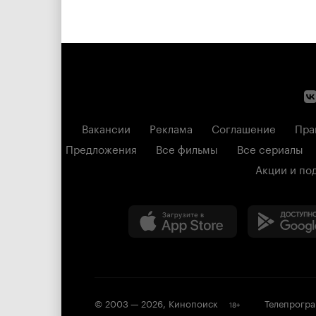
Вакансии
Реклама
Соглашение
Пра
Предложения
Все фильмы
Все сериалы
Акции и по
© 2003 —
2026
,
Кинопоиск
Телепрогр
18
+