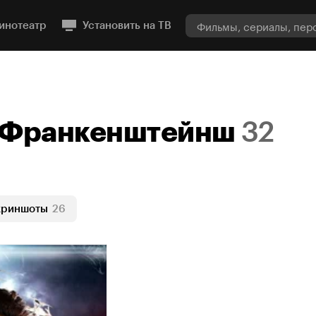
инотеатр
Установить на ТВ
 Франкенштейнш
32
криншоты
26