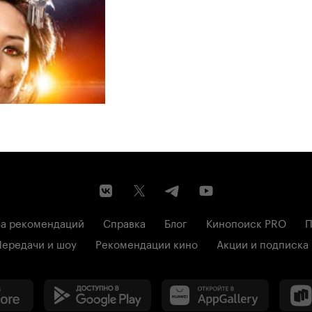
а рекомендаций
Справка
Блог
Кинопоиск PRO
П
Передачи и шоу
Рекомендации кино
Акции и подписка