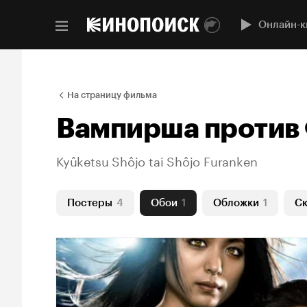
Онлайн-к
На страницу фильма
Вампирша против
Kyûketsu Shôjo tai Shôjo Furanken
Постеры
4
Обои
1
Обложки
1
С