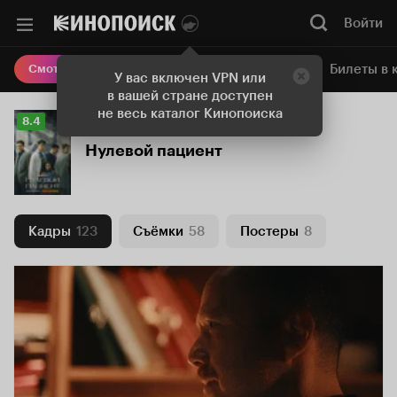
Войти
Онлайн-кинотеатр
Билеты в 
Смотреть кино
У вас включен VPN или
в вашей стране доступен
не весь каталог Кинопоиска
Рейтинг
8.4
Кинопоиска
Нулевой пациент
8.4
Кадры
123
Съёмки
58
Постеры
8