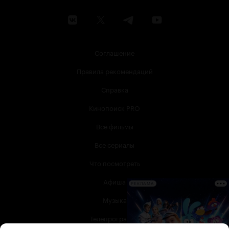
Соглашение
Правила рекомендаций
Справка
Кинопоиск PRO
Все фильмы
Все сериалы
Что посмотреть
Афиша
РЕКЛАМА
Музыка
Телепрограмма