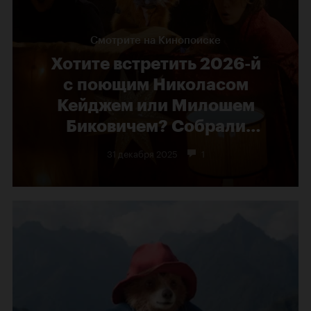
Смотрите на Кинопоиске
Хотите встретить 2026-й
с поющим Николасом
Кейджем или Милошем
Биковичем? Собрали
9 фрагментов из фильмов
31 декабря 2025
1
под бой курантов