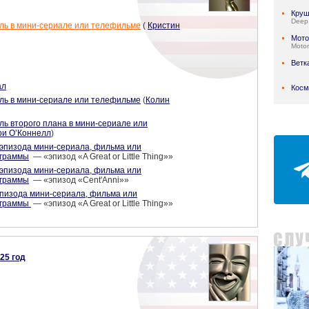
Круш
Deep
ль в мини-сериале или телефильме
(
Кристин
Мото
Motor
Ветк
ал
Косм
ль в мини-сериале или телефильме
(
Колин
ль второго плана в мини-сериале или
ри О’Коннелл
)
эпизода мини-сериала, фильма или
ограммы
— «эпизод «A Great or Little Thing»»
эпизода мини-сериала, фильма или
ограммы
— «эпизод «Cent'Anni»»
пизода мини-сериала, фильма или
ограммы
— «эпизод «A Great or Little Thing»»
25 год