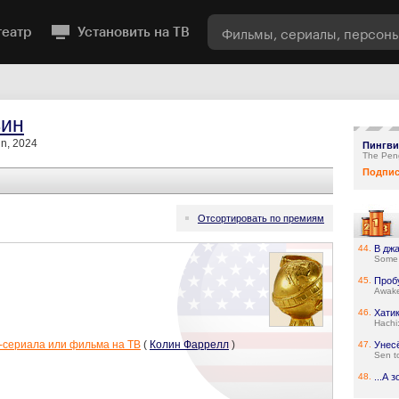
театр
Установить на ТВ
вин
n, 2024
Пингв
The Pen
Подпис
Отсортировать по премиям
44.
В дж
Some 
45.
Проб
Awake
46.
Хати
Hachi:
-сериала или фильма на ТВ
(
Колин Фаррелл
)
47.
Унес
Sen t
48.
...А 