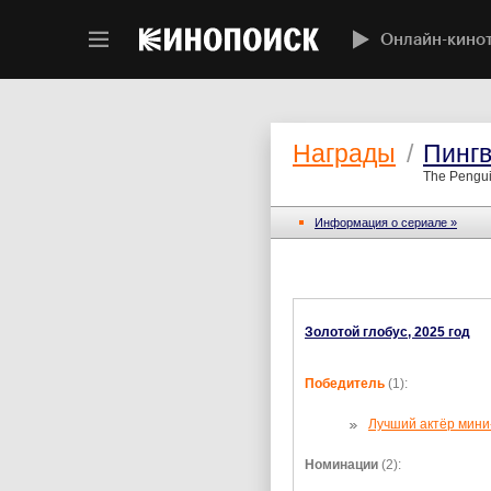
Онлайн-кино
Награды
/
Пинг
The Pengui
Информация о сериале »
Золотой глобус, 2025 год
Победитель
(1):
Лучший актёр мини
Номинации
(2):