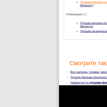
Лучшая мужская ро
Фаррелл
)
Номинации
(2):
Лучшая женская ро
Милиоти
)
Лучший каскадерск
Смотрите так
Все награды, премии, кин
Лучшие фильмы Кинопоис
Навигатор по
лучшим фи