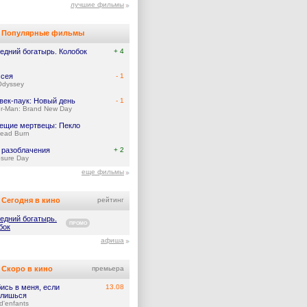
лучшие фильмы
Популярные фильмы
едний богатырь. Колобок
+ 4
сея
- 1
Odyssey
век-паук: Новый день
- 1
er-Man: Brand New Day
ещие мертвецы: Пекло
Dead Burn
 разоблачения
+ 2
osure Day
еще фильмы
Сегодня в кино
рейтинг
едний богатырь.
ПРОМО
бок
афиша
Скоро в кино
премьера
ись в меня, если
13.08
лишься
d'enfants