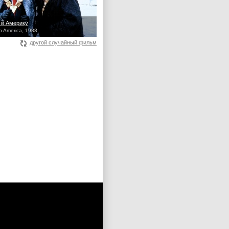
 в Америку
o America, 1988
другой случайный фильм