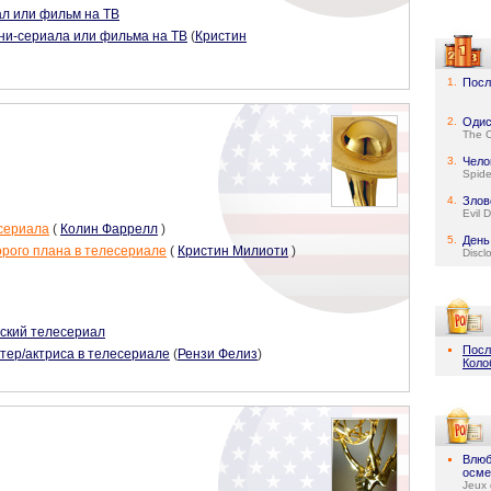
л или фильм на ТВ
ни-сериала или фильма на ТВ
(
Кристин
1.
Посл
2.
Одис
The 
3.
Чело
Spid
4.
Злов
Evil 
сериала
(
Колин Фаррелл
)
5.
День
орого плана в телесериале
(
Кристин Милиоти
)
Discl
ский телесериал
Посл
тер/актриса в телесериале
(
Рензи Фелиз
)
Коло
Влюб
осме
Jeux 