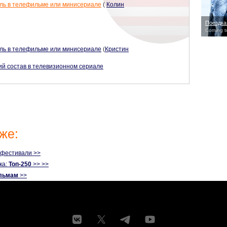
ль в телефильме или минисериале
(
Колин
Поездка
Coming t
ль в телефильме или минисериале
(
Кристин
ий состав в телевизионном сериале
же:
офестивали >>
ка:
Топ-250
>> >>
льмам
>>