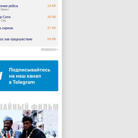
ение рейса
13.08
 Water
р Сити
20.08
 City
а сирени
27.08
ос как предчувствие
03.09
премьеры