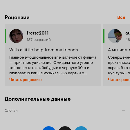
Рецензии
Все
frette2011
a
187 рецензий
48
With a little help from my friends
А мы чем 
Главное эмоциональное впечатление от фильма
Совершенно
— приятное удивление. Ожидала чего угодно
практически
только не такого. Забудьте о чернухе 90-х и
экран. В то
глуповатых клише музыкальных картин о
Культуры - 
рождении звезд. У «Наш человек в Сан-Ремо»
музыкантами
Читать рецензию
Читать рец
необыкновенно легкое дыхание, фильм
репетиции з
оказался очень современным, позитивным и
сеанс, оказалось - на поп
наполненным драйвом. Комедия, мелодрама,
мюзикла. Ну
чуточку криминала всё замешано очень
попытка уда
Дополнительные данные
органично. И конечно музыка! Тут диапазон
фильма под
очень широкий, от попсы начала 90-х:
неизведанну
Слоган
—
«Мираж» и Таня Овсеенко, Сергей Минаев,
чём суть да
Маркин, до артхаусного «Мегаполиса» с их
приглядыва
необычными композициями, + трепетный
голосом, но
вокал Светланы Медяник (она поёт за главную
получше, в