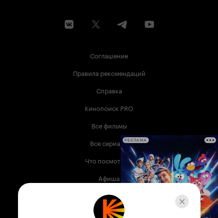
Соглашение
Правила рекомендаций
Справка
Кинопоиск PRO
Все фильмы
Все сериалы
РЕКЛАМА
Что посмотреть
Афиша
Музыка
Телепрограмма