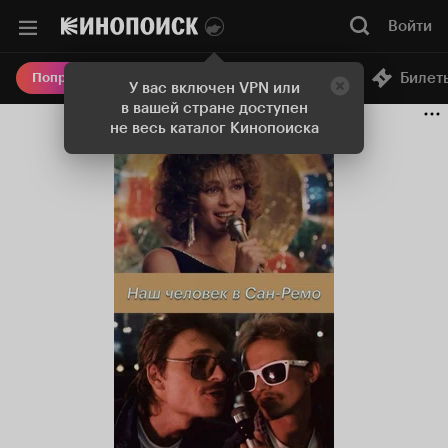
Войти
Онлайн-кинотеатр
Билет
Попробовать Плюс
У вас включен VPN или
в вашей стране доступен
не весь каталог Кинопоиска