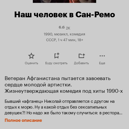
Наш человек в Сан-Ремо
2K
Рейтинг
6.6
Кинопоиска
1990, мюзикл, комедия
6.6
СССР, 1 ч 47 мин, 18+
Оценить
Буду смотреть
Добавить
Еще
Ветеран Афганистана пытается завоевать 
сердце молодой артистки. 
Жизнеутверждающая комедия под хиты 1990-х
Бывший «афганец» Николай отправляется с другом на 
отдых к морю. Ну а какой отдых без сексапильных 
девушек?! Но надо же было такому случиться: в ресторане 
он познакомился с начинающей певицей Татьяной и понял, 
Полное описание
что это именно та, о которой он мечтал всю жизнь. Теперь 