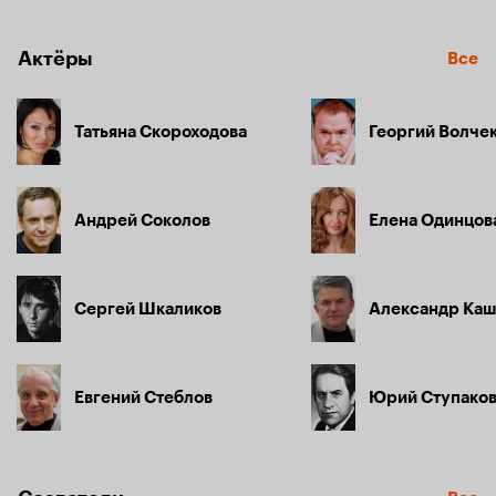
Николаю остается совсем пустяк - завоевать сердце 
«маленькой Тани».
Актёры
Все
Татьяна Скороходова
Георгий Волче
Андрей Соколов
Елена Одинцов
Сергей Шкаликов
Александр Ка
Евгений Стеблов
Юрий Ступако