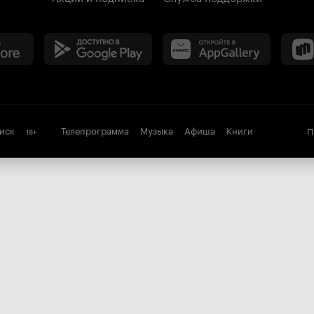
иск
Телепрограмма
Музыка
Афиша
Книги
П
18
+