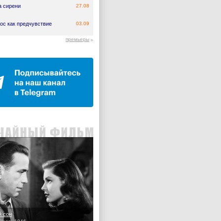
а сирени
27.08
ос как предчувствие
03.09
премьеры
й сон