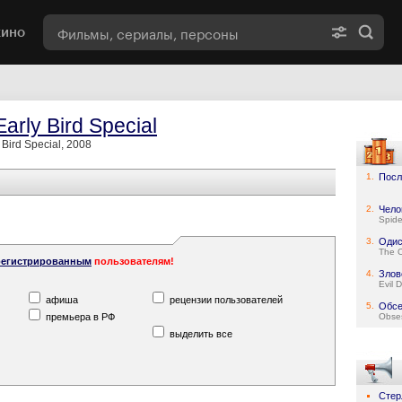
кино
arly Bird Special
 Bird Special, 2008
1.
Посл
2.
Чело
Spid
3.
Одис
The 
регистрированным
пользователям!
4.
Злов
Evil 
афиша
рецензии пользователей
5.
Обсе
премьера в РФ
Obse
выделить все
Стер