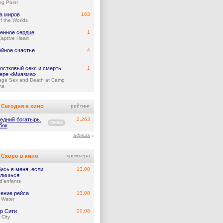
ing Point
а миров
163
f the Worlds
енное сердце
1
aptive Heart
йное счастье
4
остковый секс и смерть
1
гере «Миазма»
age Sex and Death at Camp
ma
Сегодня в кино
рейтинг
едний богатырь.
2.263
ПРОМО
бок
афиша
Скоро в кино
премьера
ись в меня, если
13.08
лишься
d'enfants
ение рейса
13.08
 Water
р Сити
20.08
 City