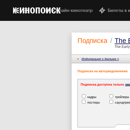
Онлайн-кинотеатр
Билеты в 
Подписка
/
The E
The Early
Информация o фильме »
Подписка на автоуведомления
Подписка доступна только
за
кадры
трейлеры
постеры
саундтрек