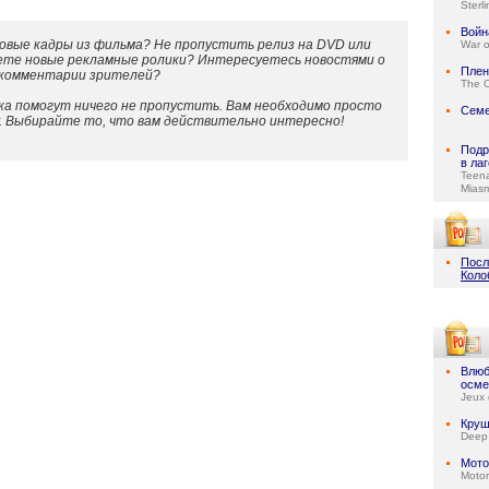
Sterl
Войн
овые кадры из фильма? Не пропустить релиз на DVD или
War o
ете новые рекламные ролики? Интересуетесь новостями о
Плен
 комментарии зрителей?
The C
а помогут ничего не пропустить. Вам необходимо просто
Семе
у. Выбирайте то, что вам действительно интересно!
Подр
в ла
Teen
Mias
Посл
Коло
Влюб
осме
Jeux 
Круш
Deep
Мото
Motor