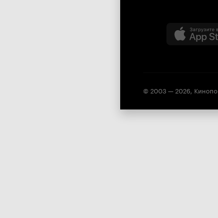
© 2003 —
2026
,
Кинопо