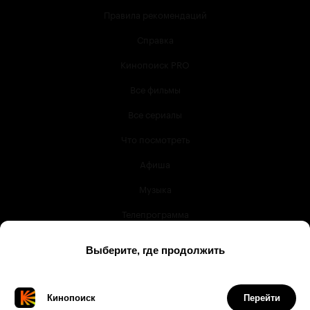
Правила рекомендаций
Справка
Кинопоиск PRO
Все фильмы
Все сериалы
Что посмотреть
Афиша
Музыка
Телепрограмма
Книги
Служба поддержки
© 2003 —
2026
,
Кинопоиск
18
+