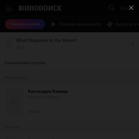
Войти
Онлайн-кинотеатр
Билеты в 
Смотреть кино
What Happens in the Desert
2021
Съемочная группа
Режиссеры
Кассандра Канаар
Kassandra Mahea
Jemma
Актеры