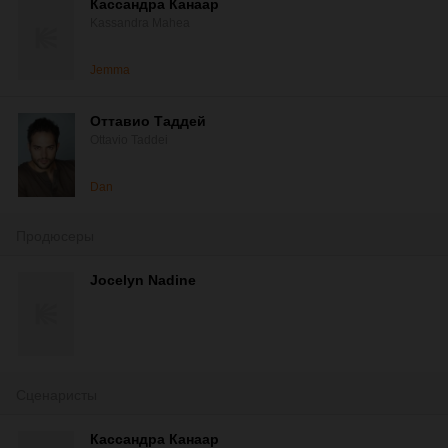
Кассандра Канаар
Kassandra Mahea
Jemma
Оттавио Таддей
Ottavio Taddei
Dan
Продюсеры
Jocelyn Nadine
Сценаристы
Кассандра Канаар