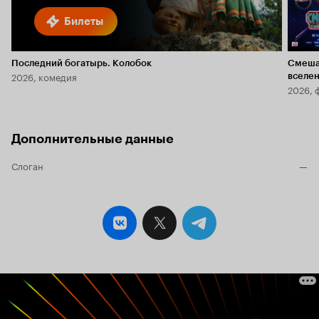
Билеты
Последний богатырь. Колобок
Смеша
2026, комедия
вселе
2026, 
Дополнительные данные
Слоган
—