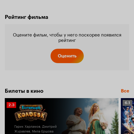
Рейтинг фильма
Оцените фильм, чтобы у него поскорее появился
рейтинг
Оценить
Билеты в кино
Все
Рейт
6.1
Рейтинг
2.3
Кино
Кинопоиска
6.1
2.3
Гарик Харламов, Дмитрий
Журавлев, Мила Ершова