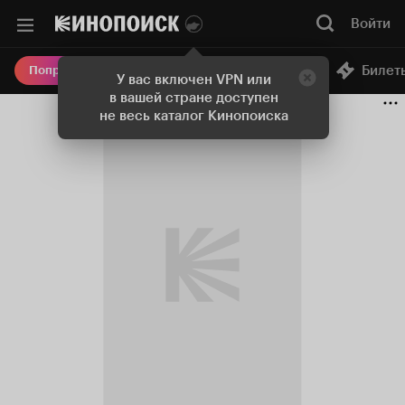
Войти
Онлайн-кинотеатр
Билет
Попробовать Плюс
У вас включен VPN или
в вашей стране доступен
не весь каталог Кинопоиска