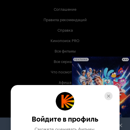
Соглашение
Правила рекомендаций
Справка
Кинопоиск PRO
Все фильмы
Все сериалы
РЕКЛАМА
Что посмотреть
Афиша
Музыка
Телепрограмма
Книги
Войдите в профиль
Служба поддержки
Сможете оценивать фильмы,
