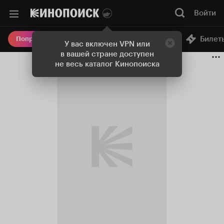
Войти
Онлайн-кинотеатр
Билет
Попробовать Плюс
У вас включен VPN или
в вашей стране доступен
не весь каталог Кинопоиска