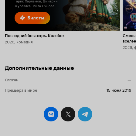
Гарик Харламов, Дмитрий
Журавлев, Мила Ершова
Билеты
Последний богатырь. Колобок
Смеша
2026, комедия
вселе
2026, 
Дополнительные данные
Слоган
—
Премьера в мире
15 июня 2016