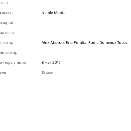
оган
—
жиссер
Nicole Monta
енарий
—
одюсер
—
ератор
Alex Abordo
,
Eric Peralta
,
Roma Dominick Tupas
мпозитор
—
емьера в мире
8 мая 2017
емя
15 мин