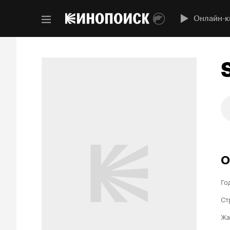
Онлайн-к
О
Го
Ст
Жа