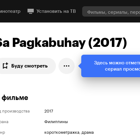
инотеатр
Установить на ТВ
Sa Pagkabuhay (2017)
Здесь можно отмет
Буду смотреть
сериал просм
 фильме
д производства
2017
рана
Филиппины
нр
короткометражка
,
драма