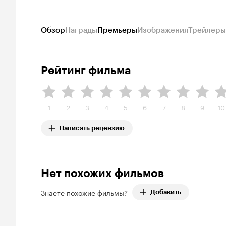
Обзор
Награды
Премьеры
Изображения
Трейлеры
Рейтинг фильма
1
2
3
4
5
6
7
8
9
10
Написать рецензию
Нет похожих фильмов
Знаете похожие фильмы?
Добавить