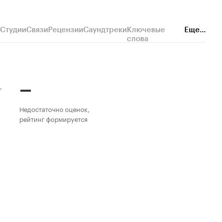
Студии
Связи
Рецензии
Саундтреки
Ключевые
Еще...
слова
–
Недостаточно оценок,
рейтинг формируется