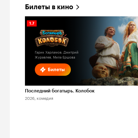
Билеты в кино
Рейтинг
1.7
Кинопоиска
1.7
Гарик Харламов, Дмитрий
Журавлев, Мила Ершова
Билеты
Последний богатырь. Колобок
2026, комедия