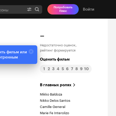
Попробовать
Войти
Плюс
–
Недостаточно оценок,
рейтинг формируется
ить фильм или
отренным
Оценить фильм
1
2
3
4
5
6
7
8
9
10
В главных ролях
Mikko Baldoza
Nikko Delos Santos
Camille General
Marie Fe Interolizo