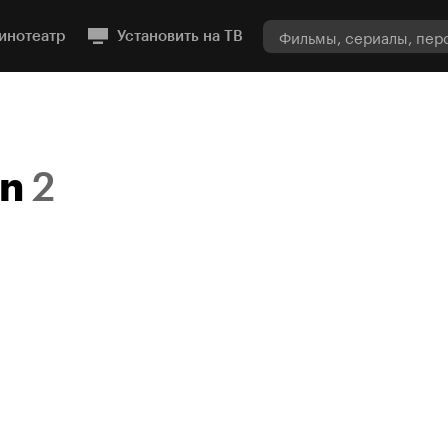
инотеатр
Установить на ТВ
on
2