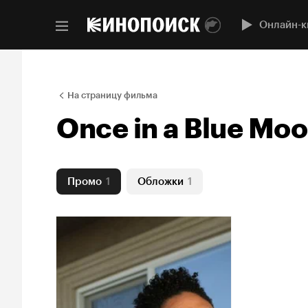
Онлайн-к
На страницу фильма
Once in a Blue Mo
Промо
1
Обложки
1