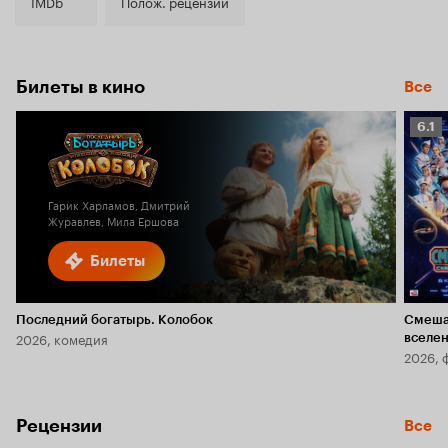
7.6
IMDb
Полож. рецензии
Билеты в кино
Все
Рейт
6.1
Кино
6.1
Гарик Харламов, Дмитрий
Журавлев, Мила Ершова
Билеты
Последний богатырь. Колобок
Смеша
2026, комедия
вселе
2026, 
Рецензии
Все