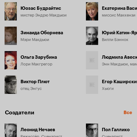
Юозас Будрайтис
Екатерина Вас
На самом же деле это красивая молодая женщина, от 
мистер Эндрю Макдьюи
миссис Маккензи
природы владеющая чудесным даром. После знакомства с 
ней что-то новое откроет для себя отец девочки - он 
поймет, что, может быть, сам того не желая, в последнее 
Зинаида Оборнева
Юрий Катин-Я
время приносил близким людям только боль.
Мэри Макдьюи
Вилли Бэннок
Ольга Зарубина
Людмила Авес
Лори Макгрегор
Энн Макдьюи, ма
Виктор Плют
Егор Каширски
отец Энгус
Хьюги
Создатели
Все
Леонид Нечаев
Пол Галлико
Режиссёр, Сценарист
Сценарист