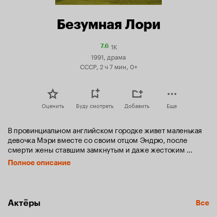
Безумная Лори
1K
Рейтинг
7.6
Кинопоиска
1991, драма
7.6
СССР, 2 ч 7 мин, 0+
Оценить
Буду смотреть
Добавить
Еще
В провинциальном английском городке живет маленькая 
девочка Мэри вместе со своим отцом Эндрю, после 
смерти жены ставшим замкнутым и даже жестоким 
человеком. Однажды у девочки заболевает ее любимая 
Полное описание
кошка.

Отец, ветеринар по профессии, лечить ее отказывается и 
даже втайне желает ее смерти. И тогда приходится 
Актёры
Все
обратиться к колдунье Лори, которую многие здесь 
считают безумной.
