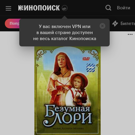
Войти
Онлайн-кинотеатр
Билет
Попробовать Плюс
У вас включен VPN или
в вашей стране доступен
не весь каталог Кинопоиска