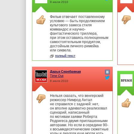
9 июля 2010
Фильм отвечает поставленному
условию — быть продолжением
культового замеса стиля
коммандос и научно-
фантастического триллера,
при этом оставаясь полноценным
самостоятельным продуктом,
достойным личного римейка
или сиквела.
полный текст
Дарья Серебряная
Time Out
8 июля 2010
Нельзя сказать, что венгерский
режиссер Нимрод Антал
не справился с задачей: нет,
он вполне адекватно реализовал
сценарий, написанный
по мотивам заявки Роберта
Родригеса двумя приглашенными
авторами. Но если в середине 90-
х восьмидесятнические сюжетные
ходы и диалоги еще могли хоть