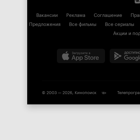
Вакансии
Реклама
Соглашение
Пра
Предложения
Все фильмы
Все сериалы
Акции и по
© 2003 —
2026
,
Кинопоиск
Телепрогр
18
+