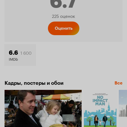
6.7
Рейтинг
225 оценок
Кинопо
Оценить
6.7
1 600
6.6
IMDb
Кадры, постеры и обои
Все