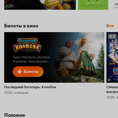
Билеты в кино
Все
Рейт
6.2
Кино
6.2
Гарик Харламов, Дмитрий
Журавлев, Мила Ершова
Билеты
Последний богатырь. Колобок
Смеша
2026, комедия
вселе
2026, 
Похожие