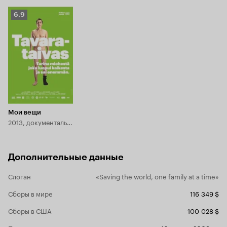
Рейтинг
6.9
Кинопоиска
6.9
Мои вещи
2013, документальный
Дополнительные данные
Слоган
«Saving the world, one family at a time»
Сборы в мире
116 349 $
Сборы в США
100 028 $