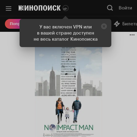
Войти
Онлайн-кинотеатр
Билет
Попробовать Плюс
У вас включен VPN или
в вашей стране доступен
не весь каталог Кинопоиска