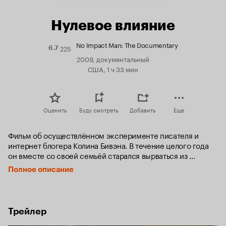
Нулевое влияние
No Impact Man: The Documentary
225
Рейтинг
6.7
Кинопоиска
2009, документальный
6.7
США, 1 ч 33 мин
Оценить
Буду смотреть
Добавить
Еще
Фильм об осуществлённом эксперименте писателя и 
интернет блогера Колина Бивэна. В течение целого года 
он вместе со своей семьёй старался вырваться из 
общества потребления и, что важнее, пытался не 
Полное описание
воздействовать пагубно на окружающую среду. Живя в 
Нью-Йорке на 5-ой Авеню им необходимо строго 
следовать казалось бы простым правилам: не мусорить, 
все отходы должны идти на переработку, не покупать 
Трейлер
промышленных товаров и даже не пользоваться бумагой. 
В пищу употреблять продовольствие, выращенное в 250-