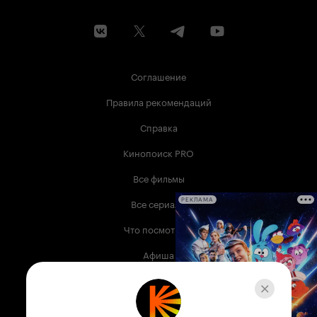
Соглашение
Правила рекомендаций
Справка
Кинопоиск PRO
Все фильмы
Все сериалы
РЕКЛАМА
Что посмотреть
Афиша
Музыка
Телепрограмма