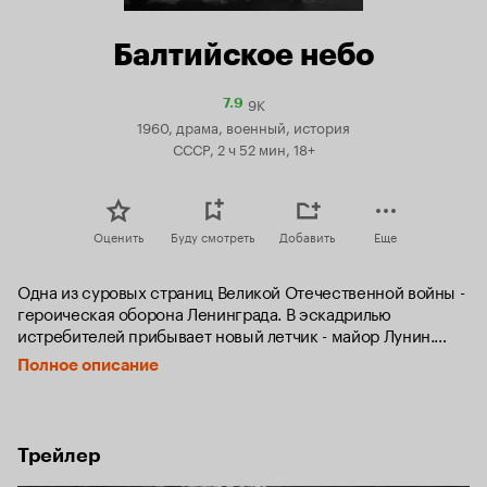
Балтийское небо
9K
Рейтинг
7.9
Кинопоиска
1960, драма, военный, история
7.9
СССР, 2 ч 52 мин, 18+
Оценить
Буду смотреть
Добавить
Еще
Одна из суровых страниц Великой Отечественной войны - 
героическая оборона Ленинграда. В эскадрилью 
истребителей прибывает новый летчик - майор Лунин.

Полное описание
Рассказ о суровых буднях защитников Ленинграда, полных 
героики и трагизма; о тяжелой доле жителей города, 
попавшего в кольцо вражеской блокады. В центре 
повествования - судьбы военных летчиков, которым 
Трейлер
выпало сражаться в небе над Ленинградом и Балтикой.