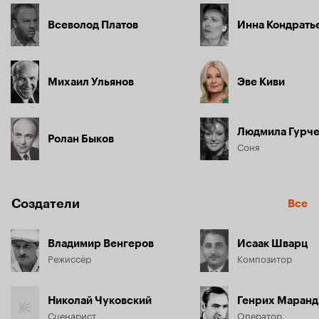
Всеволод Платов
Инна Кондрать
Михаил Ульянов
Эве Киви
Людмила Гурч
Ролан Быков
Соня
Создатели
Все
Владимир Венгеров
Исаак Шварц
Режиссёр
Композитор
Николай Чуковский
Генрих Маран
Сценарист
Оператор