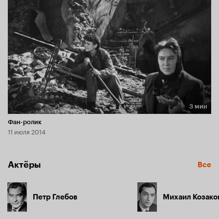
3 мин
Длительность 3 мин
Фан-ролик
11 июля 2014
Актёры
Все
Петр Глебов
Михаил Козако