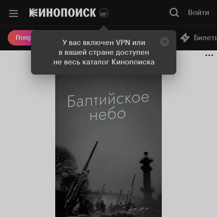
Войти
Онлайн-кинотеатр
Билет
Попробовать Плюс
У вас включен VPN или
в вашей стране доступен
не весь каталог Кинопоиска