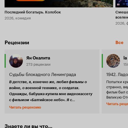
Последний богатырь. Колобок
Смеша
2026, комедия
вселе
2026, 
Рецензии
Все
Ян Окалита
la
273 рецензии
15
Судьбы блокадного Ленинграда
1942. Ладо
Попытки кри
В детстве, я, конечно же, любил фильмы о
странно, ве
войне, о военной технике, о солдатах.
фильм был 
Однажды, бабушка купила мне видеокассету
Великую От
с фильмом «Балтийское небо». Я с
современно
Читать рец
удовольствием посмотрел этот фильм
наивным ил
Читать рецензию
фильмы зна
несколько раз. Спустя годы, я нашёл эту
немного меш
драму в бескрайнем интернете и заново её
собой, хотя
Фильм, по сути, стал
пересмотрел.
Знаете ли вы что...
Заснеженны