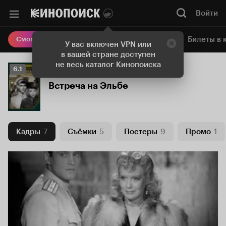
Войти
Онлайн-кинотеатр
Билеты в 
Смотреть кино
У вас включен VPN или
в вашей стране доступен
не весь каталог Кинопоиска
Рейтинг
6.1
Кинопоиска
Встреча на Эльбе
6.1
Кадры
7
Съёмки
5
Постеры
9
Промо
1