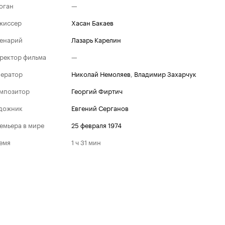
оган
—
жиссер
Хасан Бакаев
енарий
Лазарь Карелин
ректор фильма
—
ератор
Николай Немоляев
,
Владимир Захарчук
мпозитор
Георгий Фиртич
дожник
Евгений Серганов
емьера в мире
25 февраля 1974
емя
1 ч 31 мин