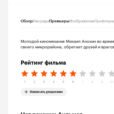
Обзор
Награды
Премьеры
Изображения
Трейлеры
Молодой киномеханик Михаил Анохин во время
своего микрорайона, обретает друзей и врагов
Рейтинг фильма
1
2
3
4
5
6
7
8
9
10
Написать рецензию