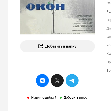
Сл
Ре
Сц
Ди
Оп
Ко
Добавить в папку
Ху
Пр
Вр
Нашли ошибку?
Добавить инфо