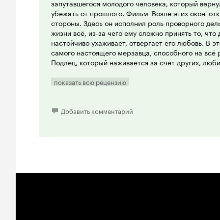
запутавшегося молодого человека, который верну
убежать от прошлого. Фильм 'Возле этих окон' от
стороны. Здесь он исполнил роль проворного дел
жизни всё, из-за чего ему сложно принять то, что 
настойчиво ухаживает, отвергает его любовь. В э
самого настоящего мерзавца, способного на всё 
Подлец, который наживается за счет других, люб
деньгами, привыкший манипулировать слабыми лю
Такая способность актера к перевоплощению заст
показать всю рецензию
том, что советская актерская школа была на выс
Сам фильм оказался довольно интересным, хотя э
Добавить комментарий
а рассказ о небольшом новом микрорайоне, о др
Было любопытно посмотреть на дом, в котором сн
при свете летнего дня, а не в огнях новогодней н
картине и все десять баллов, но один балл я снял
сюжета. Смешно наблюдать, как пытаются разре
Москвы с полной инфраструктурой. Здесь вам и ки
магазины, а еще дружные соседи, доблестные дру
Агитаторы, которые ходят по квартирам и знако
положением - это тоже примета прошедшего вре
местных депутатов избиратели не всегда знают д
говоря уже о политической обстановке в Гондурас