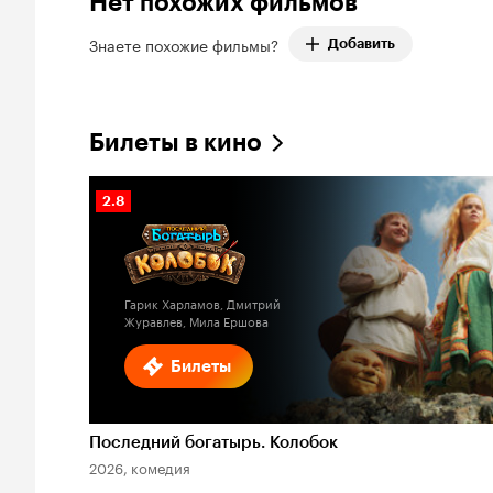
Нет похожих фильмов
Знаете похожие фильмы?
Добавить
Билеты в кино
Рейтинг
2.8
Кинопоиска
2.8
Гарик Харламов, Дмитрий
Журавлев, Мила Ершова
Билеты
Последний богатырь. Колобок
2026, комедия