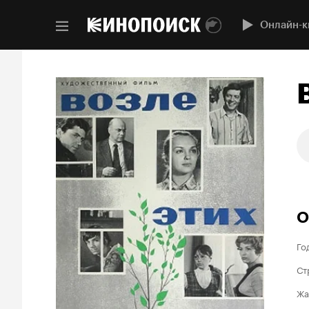
Онлайн-к
О
Го
Ст
Жа