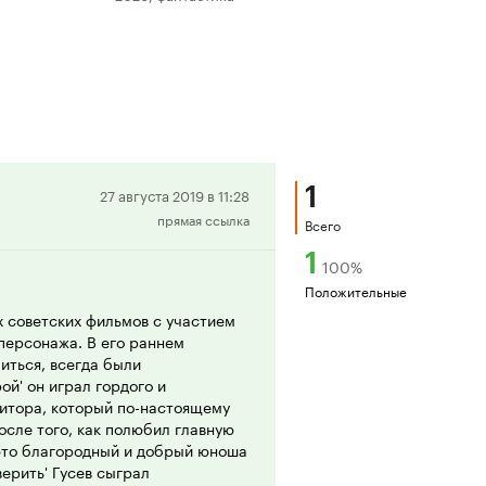
1
Положительная
27 августа 2019 в 11:28
прямая ссылка
рецензия
Всего
1
100
%
Положительные
х советских фильмов с участием
 персонажа. В его раннем
иться, всегда были
ой' он играл гордого и
зитора, который по-настоящему
сле того, как полюбил главную
- это благородный и добрый юноша
верить' Гусев сыграл