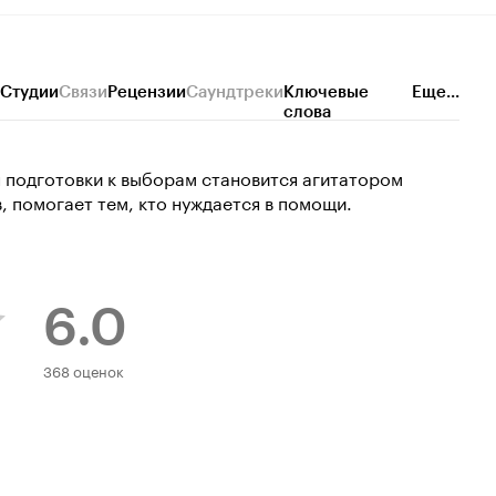
Студии
Связи
Рецензии
Саундтреки
Ключевые
Еще...
слова
 подготовки к выборам становится агитатором
, помогает тем, кто нуждается в помощи.
6.0
Рейтинг
368 оценок
Кинопоиска
6.0