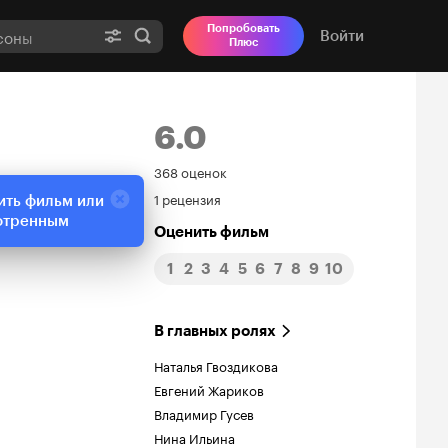
Попробовать
Войти
Плюс
6.0
Рейтинг
368 оценок
1 рецензия
ить фильм или
Кинопоиска
отренным
Оценить фильм
6.0
1
2
3
4
5
6
7
8
9
10
В главных ролях
Наталья Гвоздикова
Евгений Жариков
Владимир Гусев
Нина Ильина