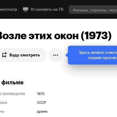
инотеатр
Установить на ТВ
Возле этих окон (1973)
Здесь можно отмет
Буду смотреть
сериал просм
 фильме
д производства
1973
рана
СССР
нр
драма