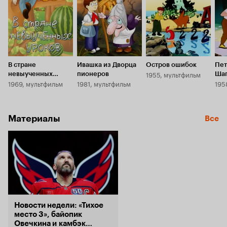
еще я в вос
столько эмо
персонаже 
интересны
в какую-ниб
Двое из ла
смысле оли
В стране
Ивашка из Дворца
Остров ошибок
Пет
думаем, что
1955, мультфильм
невыученных
пионеров
Ша
1969, мультфильм
1981, мультфильм
195
уроков
это еще сп
оч
царстве'
от произнош
Материалы
пирожаная,
Все
заборы кра
Василиса, д
покрутить п
мультфильм
обязательн
ли найдется
смотрел это
то я настоя
Новости недели: «Тихое
Эй, Золотая
место 3», байопик
а-а! Ты что
Овечкина и камбэк