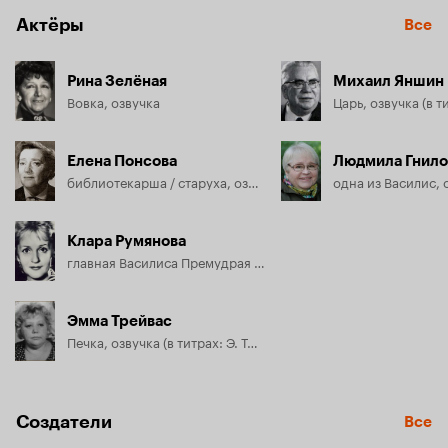
Актёры
Все
Рина Зелёная
Михаил Яншин
Вовка, озвучка
Елена Понсова
Людмила Гнило
библиотекарша / старуха, озвучка (в титрах: Е. Понсова)
Клара Румянова
главная Василиса Премудрая / Золотая Рыбка, озвучка (в титрах: К. Румянова)
Эмма Трейвас
Печка, озвучка (в титрах: Э. Трейвас)
Создатели
Все