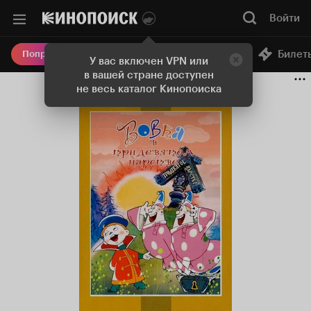
Войти
Онлайн-кинотеатр
Билет
Попробовать Плюс
У вас включен VPN или
в вашей стране доступен
не весь каталог Кинопоиска