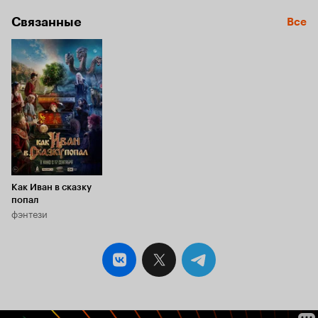
был рассказ «Сказка без названия о
Связанные
приключениях Вани» о лентяе, который
Все
попадал в сказку, а выбраться оттуда
мог, только выполнив все задания.
Коростылев решил, что сюжет подойдёт,
и – как он сам говорил – «левой ногой»
написал на его основе сценарий.
Мальчика он переименовал в Вовку, и
срисовал его со своей 10-летней дочки
Марины.
Как Иван в сказку
попал
фэнтези