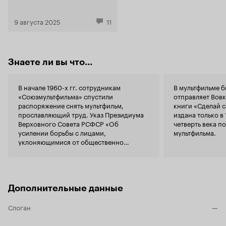
тебе надобн
Данилы Козловского
ушей, хоть
9 августа 2025
11
рыбка-а-а.
Знаете ли вы что...
В начале 1960-х гг. сотрудникам
В мультфильме 
«Союзмультфильма» спустили
отправляет Вовк
распоряжение снять мультфильм,
книги «Сделай с
прославляющий труд. Указ Президиума
издана только в 
Верховного Совета РСФСР «Об
четверть века п
усилении борьбы с лицами,
мультфильма.
уклоняющимися от общественно
полезного труда и ведущими
антиобщественный паразитический
образ жизни» (4 мая 1961) был уже
принят, и необходима была
соответствующая работа с детьми.
Дополнительные данные
Сценарий мультфильма поручили
написать драматургу и режиссёру
Слоган
—
Вадиму Коростылеву
, который отнёсся к
заданию без энтузиазма. У Коростылева