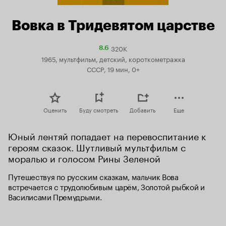
Вовка в Тридевятом царстве
320K
Рейтинг
8.6
Кинопоиска
1965, мультфильм, детский, короткометражка
8.6
СССР, 19 мин, 0+
Оценить
Буду смотреть
Добавить
Еще
Юный лентяй попадает на перевоспитание к 
героям сказок. Шутливый мультфильм с 
моралью и голосом Рины Зеленой
Путешествуя по русским сказкам, мальчик Вова 
встречается с трудолюбивым царём, Золотой рыбкой и 
Василисами Премудрыми.