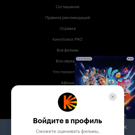
Соглашение
Правила рекомендаций
Справка
Кинопоиск PRO
Все фильмы
Все сериалы
РЕКЛАМА
Что посмотреть
Афиша
Музыка
Телепрограмма
Книги
Войдите в профиль
Служба поддержки
Сможете оценивать фильмы,
