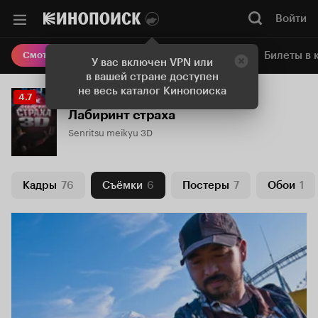
Войти
Онлайн-кинотеатр
Билеты в 
Смотреть кино
У вас включен VPN или
в вашей стране доступен
не весь каталог Кинопоиска
Рейтинг
4.7
Кинопоиска
Лабиринт страха
4.7
Senritsu meikyu 3D
Кадры
76
Съёмки
6
Постеры
7
Обои
1