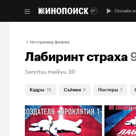
Онлайн-к
На страницу фильма
Лабиринт страха
Senritsu meikyu 3D
Кадры
76
Съёмки
6
Постеры
7