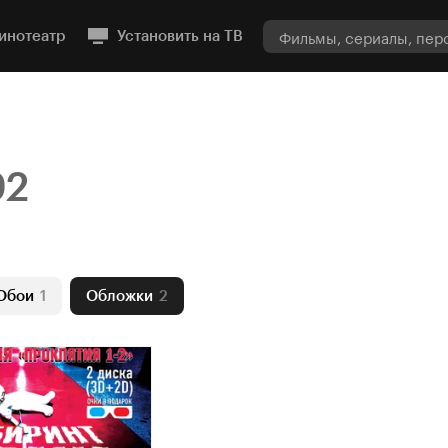
инотеатр
Установить на ТВ
92
Обои
1
Обложки
2