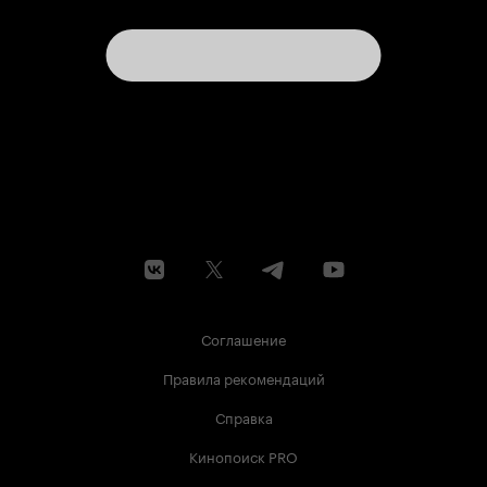
Соглашение
Правила рекомендаций
Справка
Кинопоиск PRO