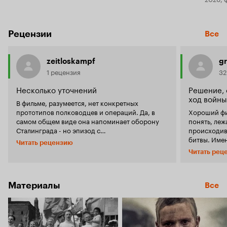
Рецензии
Все
zeitloskampf
g
1 рецензия
32
Несколько уточнений
Решение,
ход войны
В фильме, разумеется, нет конкретных
прототипов полководцев и операций. Да, в
Хороший фил
самом общем виде она напоминает оборону
понять, леж
Сталинграда - но эпизод с
происходив
контрартподготовкой взят из Курской битвы.
битвы. Име
Читать рецензию
Эрмлер просто хотел показать, как работает
Под генера
Читать рец
высшее командование на абстрактном
вероятно, п
сражении. Именно поэтому обороняемый
генералом 
Город именно так и называется, без уточнений.
Гордов. Изм
И показал отлично! Виден тяжкий груз
преследовани
Материалы
Все
ответственности за решение, которое может
хорошо пер
стоить жизни тысячам бойцов. Видно, как
ожидании г
важна информация и разведка - когда за
видно и внутри, и между героями
восстановление связи жизни не жаль.
нарастает 