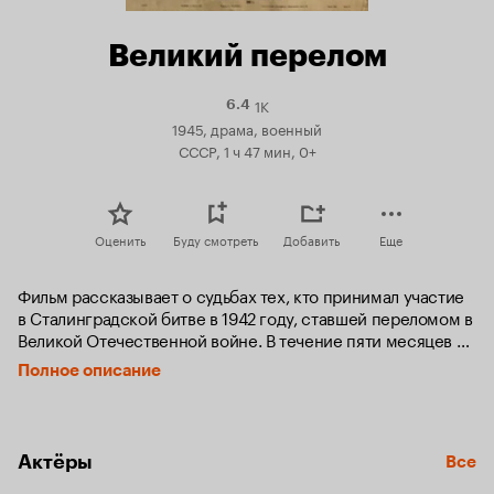
Великий перелом
1K
Рейтинг
6.4
Кинопоиска
1945, драма, военный
6.4
СССР, 1 ч 47 мин, 0+
Оценить
Буду смотреть
Добавить
Еще
Фильм рассказывает о судьбах тех, кто принимал участие 
в Сталинградской битве в 1942 году, ставшей переломом в 
Великой Отечественной войне. В течение пяти месяцев 
город сопротивлялся фашистскому наступлению. Отдать 
Полное описание
Сталинград врагу - значило проиграть войну, но и удержать 
город казалось почти невозможно...
Актёры
Все