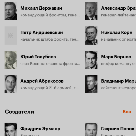
Михаил Державин
Александр Зр
командующий фронтом, генерал-полковник Муравьев
Петр Андриевский
Николай Корн
начальник штаба фронта, генерал-полковник Виноградов
Юрий Толубеев
Марк Бернес
член Военного совета фронта, генерал-майор Лавров
Андрей Абрикосов
Владимир Мар
командующий 21-й армией, генерал-лейтенант Кривенко
лейтенант Федор
Создатели
Все
Фридрих Эрмлер
Гавриил Попов
Режиссёр
Композитор