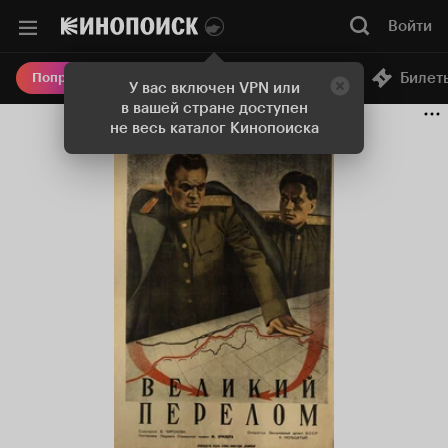
Войти
Онлайн-кинотеатр
Билет
Попробовать Плюс
У вас включен VPN или
в вашей стране доступен
не весь каталог Кинопоиска