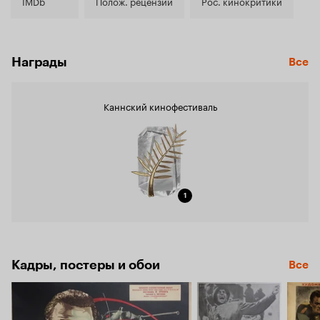
6.4
IMDb
Полож. рецензии
Рос. кинокритики
Награды
Все
Каннский кинофестиваль
1
Кадры, постеры и обои
Все