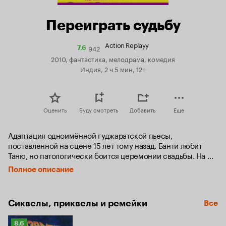
Переиграть судьбу
Action Replayy
942
Рейтинг
7.6
Кинопоиска
2010, фантастика, мелодрама, комедия
7.6
Индия, 2 ч 5 мин, 12+
Оценить
Буду смотреть
Добавить
Еще
Адаптация одноимённой гуджаратской пьесы, 
поставленной на сцене 15 лет тому назад. Банти любит 
Таню, но патологически боится церемонии свадьбы. На 
35-летнем юбилее бракосочетания родителей ему 
Полное описание
становится понятно, почему он так себя ведёт.
Сиквелы, приквелы и ремейки
Все
Рейтинг
8.6