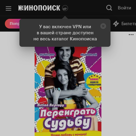
Войти
Онлайн-кинотеатр
Билет
Попробовать Плюс
У вас включен VPN или
в вашей стране доступен
не весь каталог Кинопоиска