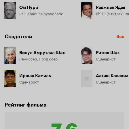
Ом Пури
Раджпал Ядав
Rai Bahadur Dhyanchand
Bhiku (в титрах: Ra
Создатели
Все
Випул Амрутлал Шах
Ритеш Шах
Режиссёр, Продюсер
Сценарист
Иршад Камиль
Аатиш Кападиа
Сценарист
Сценарист
Рейтинг фильма