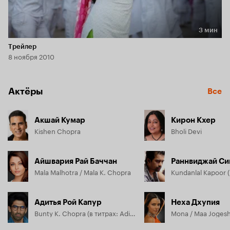
3 мин
Длительность 3 мин
Трейлер
8 ноября 2010
Актёры
Все
Акшай Кумар
Кирон Кхер
Kishen Chopra
Bholi Devi
Айшвария Рай Баччан
Раннвиджай Си
Mala Malhotra / Mala K. Chopra
Адитья Рой Капур
Неха Дхупия
Bunty K. Chopra (в титрах: Aditya Roy Kapur)
Mona / Maa Jogesh