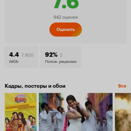
7.6
Рейтинг
942 оценки
Кинопо
Оценить
7.6
7 900
5
4.4
92%
IMDb
Полож. рецензии
Кадры, постеры и обои
Все