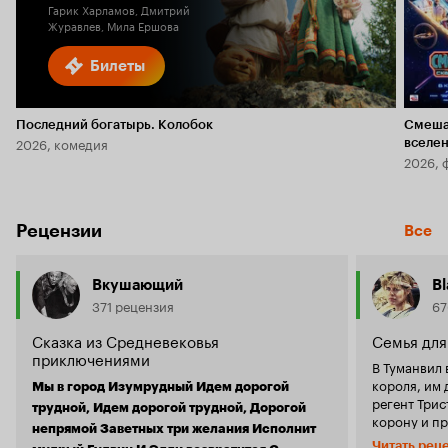
Гарик Харламов, Дмитрий
Журавлев, Мила Ершова
Билеты
Последний богатырь. Колобок
Смеша
2026, комедия
вселе
2026, 
Рецензии
Все
Вкушающий
B
371 рецензия
67
Сказка из Средневековья
Семья для
приключениями
В Туманвил 
короля, им 
Мы в город Изумрудный Идем дорогой
регент Трис
трудной, Идем дорогой трудной, Дорогой
корону и пр
непрямой Заветных три желания Исполнит
Только юной
Читать рец