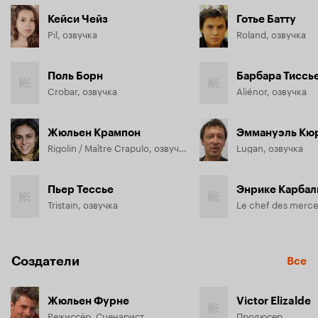
Кейси Чейз
Готье Батту
Pil, озвучка
Roland, озвучка
Поль Борн
Барбара Тиссь
Crobar, озвучка
Aliénor, озвучка
Жюльен Крампон
Эммануэль Кю
Rigolin / Maître Crapulo, озвучка
Lugan, озвучка
Пьер Тессье
Энрике Карбал
Tristain, озвучка
Создатели
Все
Жюльен Фурне
Victor Elizalde
Режиссёр, Сценарист
Продюсер