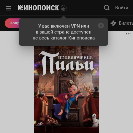
Войти
Онлайн-кинотеатр
Билет
Попробовать Плюс
У вас включен VPN или
в вашей стране доступен
не весь каталог Кинопоиска