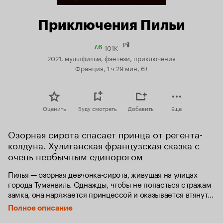
Приключения Пильи
Pil
101K
Рейтинг
7.6
Кинопоиска
2021, мультфильм, фэнтези, приключения
7.6
Франция, 1 ч 29 мин, 6+
Оценить
Буду смотреть
Добавить
Еще
Озорная сирота спасает принца от регента-
колдуна. Хулиганская французская сказка с 
очень необычным единорогом
Пилья — озорная девчонка-сирота, живущая на улицах 
города Туманвиль. Однажды, чтобы не попасться стражам 
замка, она наряжается принцессой и оказывается втянута 
в невероятные приключения. Жестокий Тристан хочет 
Полное описание
захватить трон и с помощью магического зелья 