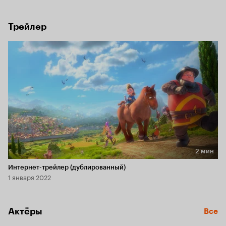
превращает принца Роланда в… котоцыпа (наполовину 
кота, наполовину курицу). Пилья — единственная, 
кто может спасти принца и все королевство. 

Трейлер
Вместе со своими немножко безумными 
помощниками — шутом, стражем и тремя ласками — Пилья 
отправляется на поиски противоядия. И, если 
все получится (а на пути их ждёт немало опасностей), 
они смогут обрести не только спасительное снадобье, 
но и дружную семью, которой у них никогда не было.
2 мин
Длительность 2 мин
Интернет-трейлер (дублированный)
1 января 2022
Актёры
Все