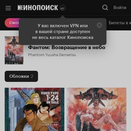
Войти
Онлайн-кинотеатр
Билеты в 
Смотреть кино
У вас включен VPN или
в вашей стране доступен
не весь каталог Кинопоиска
Фантом: Возвращение в небо
Phantom Yuusha Densetsu
Обложки
2