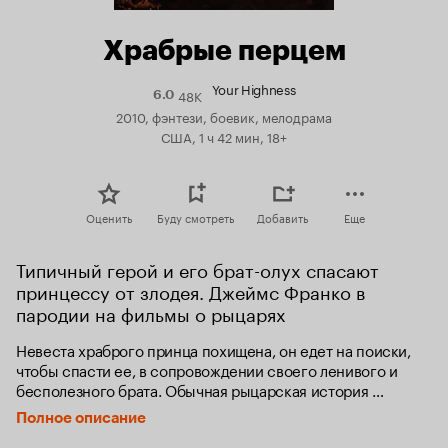
Храбрые перцем
Your Highness
48K
Рейтинг
6.0
Кинопоиска
2010, фэнтези, боевик, мелодрама
6.0
США, 1 ч 42 мин, 18+
Оценить
Буду смотреть
Добавить
Еще
Типичный герой и его брат-олух спасают 
принцессу от злодея. Джеймс Франко в 
пародии на фильмы о рыцарях
Невеста храброго принца похищена, он едет на поиски, 
чтобы спасти ее, в сопровождении своего ленивого и 
бесполезного брата. Обычная рыцарская история 
рассказывает о храбрых и красивых героях, которые 
Полное описание
убивают драконов и спасают прекрасных дам. Но в этой 