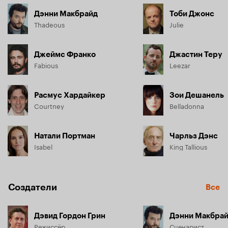
Дэнни Макбрайд
Тоби Джонс
Thadeous
Julie
Джеймс Франко
Джастин Теру
Fabious
Leezar
Расмус Хардайкер
Зои Дешанель
Courtney
Belladonna
Натали Портман
Чарльз Дэнс
Isabel
King Tallious
Создатели
Все
Дэвид Гордон Грин
Дэнни Макбра
Режиссёр
Сценарист