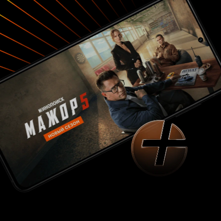
не задумывались, что будет, если свести в
хорошем английском пабе Скотта
Пилигрима, Шрека, и Джудда Апатоу, от
души угостив их выпивкой на всю ночь?
Дэвид Гордон Грин укомплектовал ответ на
этот вопрос в 102 минуты безудержно
смешного фэнтези. Несмотря на возможные
неблагоприятные для создателей
последствия в связи с возрастным
рейтингом R, нет ни малейшего сомнения в
том, что аудитория, на которую все это
рассчитано, придет в положенный ей
неистовый восторг. Опошленная до предела
сказочная комедия, с подобающим жанру
размахом и богатой визуальной
составляющей. Внушительные экшен сцены
и запоминающиеся герои. Таким
Средневековье мы еще никогда не видели.
9
из 10