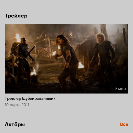
легенде главным действующим лицом становится 
младший брат, который избегает не только драконов, но и 
любых проблем вообще.
Трейлер
2 мин
Длительность 2 мин
Трейлер (дублированный)
19 марта 2011
Актёры
Все