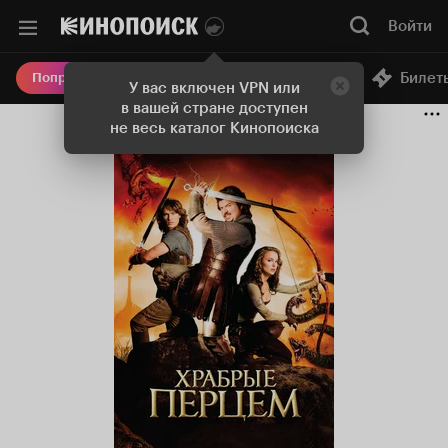
Войти
Онлайн-кинотеатр
Билет
Попробовать Плюс
У вас включен VPN или
в вашей стране доступен
не весь каталог Кинопоиска