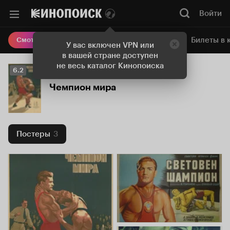
Войти
Онлайн-кинотеатр
Билеты в 
Смотреть кино
У вас включен VPN или
в вашей стране доступен
не весь каталог Кинопоиска
Рейтинг
6.2
Кинопоиска
Чемпион мира
6.2
Постеры
3