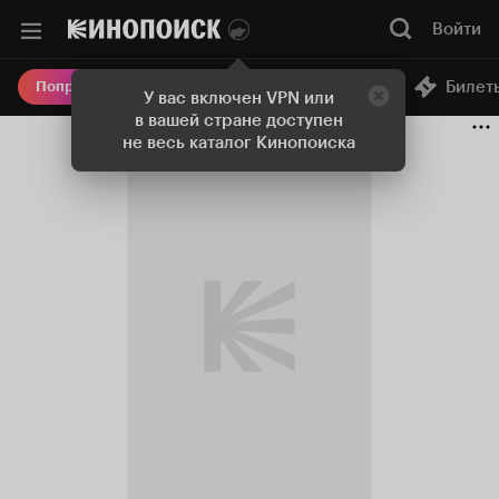
Войти
Онлайн-кинотеатр
Билет
Попробовать Плюс
У вас включен VPN или
в вашей стране доступен
не весь каталог Кинопоиска