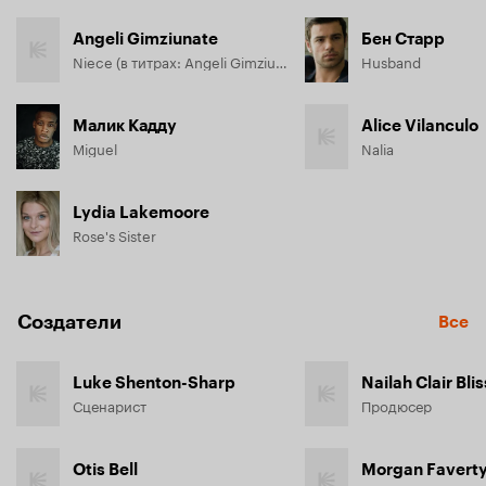
Angeli Gimziunate
Бен Старр
Niece (в титрах: Angeli Gimziunate)
Husband
Малик Кадду
Alice Vilanculo
Miguel
Nalia
Lydia Lakemoore
Rose's Sister
Создатели
Все
Luke Shenton-Sharp
Nailah Clair Blis
Сценарист
Продюсер
Otis Bell
Morgan Favert