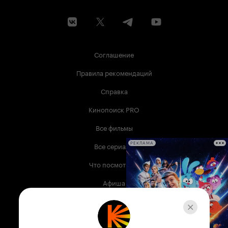
Соглашение
Правила рекомендаций
Справка
Кинопоиск PRO
Все фильмы
Все сериалы
РЕКЛАМА
Что посмотреть
Афиша
Музыка
Телепрограмма