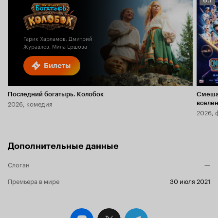
6.1
Кино
6.1
Гарик Харламов, Дмитрий
Журавлев, Мила Ершова
Билеты
Последний богатырь. Колобок
Смеша
2026, комедия
вселе
2026, 
Дополнительные данные
Слоган
—
Премьера в мире
30 июля 2021