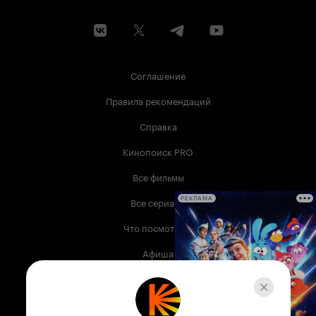
Соглашение
Правила рекомендаций
Справка
Кинопоиск PRO
Все фильмы
Все сериалы
РЕКЛАМА
Что посмотреть
Афиша
Музыка
Телепрограмма