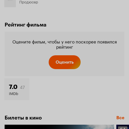
Продюсер
Рейтинг фильма
Оцените фильм, чтобы у него поскорее появился
рейтинг
Оценить
47
7.0
IMDb
Билеты в кино
Все
Рейт