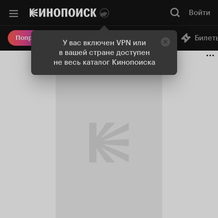
Войти
Онлайн-кинотеатр
Билет
Попробовать Плюс
У вас включен VPN или
в вашей стране доступен
не весь каталог Кинопоиска