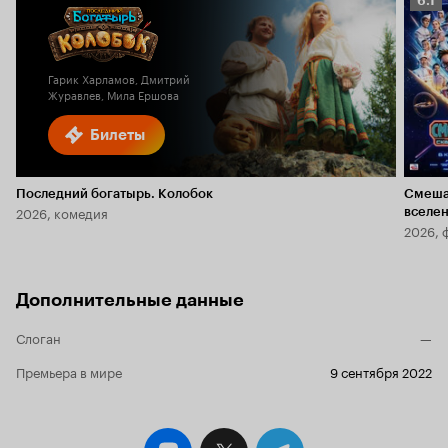
6.1
Кино
6.1
Гарик Харламов, Дмитрий
Журавлев, Мила Ершова
Билеты
Последний богатырь. Колобок
Смеша
2026, комедия
вселе
2026, 
Дополнительные данные
Слоган
—
Премьера в мире
9 сентября 2022