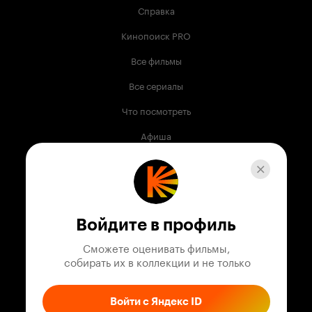
Справка
Кинопоиск PRO
Все фильмы
Все сериалы
Что посмотреть
Афиша
Музыка
Телепрограмма
Книги
Войдите в профиль
Служба поддержки
Сможете оценивать фильмы,

 собирать их в коллекции и не только
© 2003 —
2026
,
Кинопоиск
18
+
Проект компании
Войти с Яндекс ID