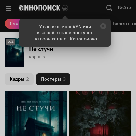
Войти
Онлайн-кинотеатр
Билеты в 
Смотреть кино
У вас включен VPN или
в вашей стране доступен
не весь каталог Кинопоиска
Рейтинг
5.2
Кинопоиска
Не стучи
5.2
Koputus
Кадры
2
Постеры
3