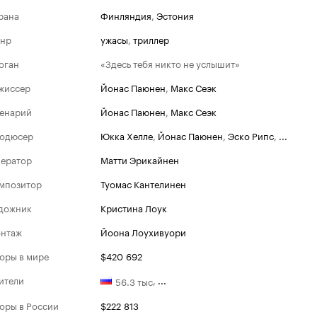
рана
Финляндия
,
Эстония
нр
ужасы
,
триллер
оган
«Здесь тебя никто не услышит»
жиссер
Йонас Паюнен
,
Макс Сеэк
енарий
Йонас Паюнен
,
Макс Сеэк
одюсер
Юкка Хелле
,
Йонас Паюнен
,
Эско Рипс
,
...
ератор
Матти Эрикайнен
мпозитор
Туомас Кантелинен
дожник
Кристина Лоук
нтаж
Йоона Лоухивуори
оры в мире
$420 692
ители
,
...
56.3 тыс
оры в России
$222 813