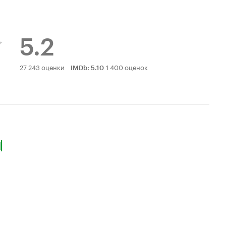
5.2
Рейтинг
27 243 оценки
1 400 оценок
IMDb
:
5.10
Кинопоиска
5.2