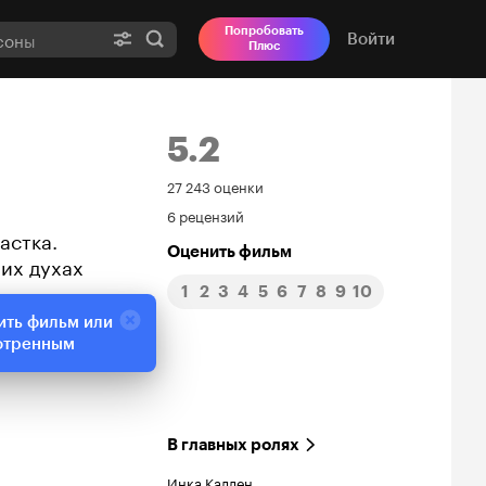
Попробовать
Войти
Плюс
5.2
Рейтинг
27 243 оценки
6 рецензий
Кинопоиска
астка.
Оценить фильм
их духах
5.2
1
2
3
4
5
6
7
8
9
10
ить фильм или
отренным
В главных ролях
Инка Каллен