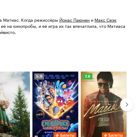
 а Матиас. Когда режиссёры
Йонас Паюнен
и
Макс Сеэк
 её на кинопробы, и её игра их так впечатлила, что Матиаса
йвисто.
Рейтинг
Рейтинг
Ре
5.9
7.8
6.
Кинопоиска
Кинопоиска
Ки
5.9
7.8
6.
Билеты
Билеты