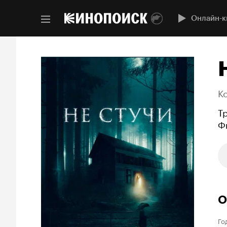
Онлайн-к
K
Т
Ф
О
Го