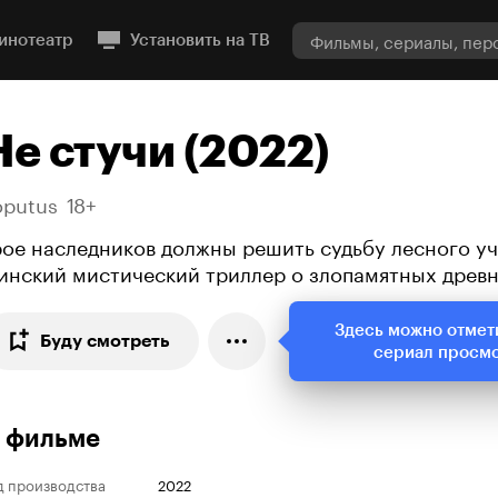
инотеатр
Установить на ТВ
Не стучи (2022)
oputus
18+
рое наследников должны решить судьбу лесного уч
инский мистический триллер о злопамятных древн
Здесь можно отмет
Буду смотреть
сериал просм
 фильме
д производства
2022