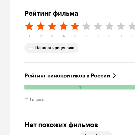
Рейтинг фильма
1
2
3
4
5
6
7
8
9
10
Написать рецензию
Рейтинг кинокритиков в России
1
Количество положительных оценок: 1.
–
1 оценка
Нет похожих фильмов