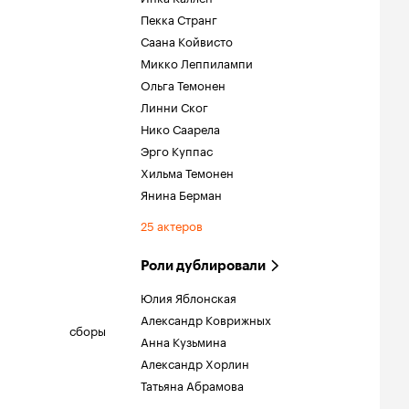
Пекка Странг
Саана Койвисто
Микко Леппилампи
Ольга Темонен
Линни Ског
Нико Саарела
Эрго Куппас
Хильма Темонен
Янина Берман
25 актеров
Роли дублировали
Юлия Яблонская
Александр Коврижных
сборы
Анна Кузьмина
Александр Хорлин
Татьяна Абрамова