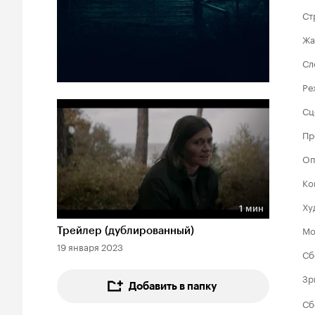
Ст
Жа
Сл
Ре
Сц
Пр
Оп
Ко
Ху
1 мин
Длительность 1 мин
Мо
Трейлер (дублированный)
19 января 2023
Сб
Зр
Добавить в папку
Сб