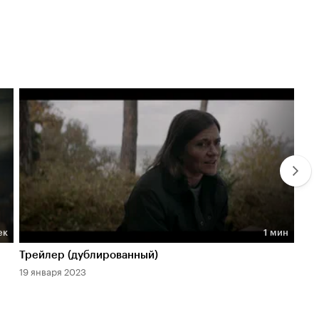
ек
1 мин
Длительность 1 мин
Дл
Трейлер (дублированный)
Тр
19 января 2023
19 я