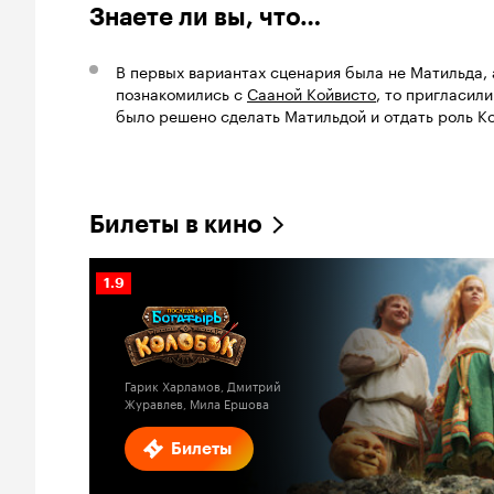
Знаете ли вы, что…
В первых вариантах сценария была не Матильда,
познакомились с
Сааной Койвисто
, то пригласили
было решено сделать Матильдой и отдать роль Ко
Билеты в кино
Рейтинг
1.9
Кинопоиска
1.9
Гарик Харламов, Дмитрий
Журавлев, Мила Ершова
Билеты