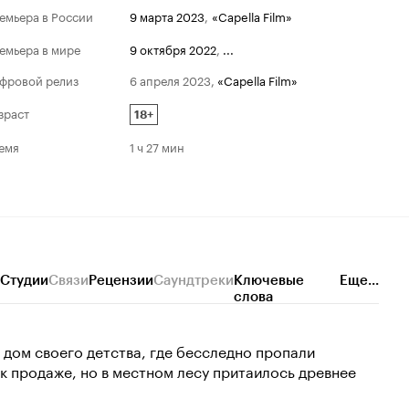
емьера в России
9 марта 2023
,
«Capella Film»
емьера в мире
9 октября 2022
,
...
фровой релиз
6 апреля 2023
,
«Capella Film»
зраст
18+
емя
1 ч 27 мин
Студии
Связи
Рецензии
Саундтреки
Ключевые
Еще...
слова
 дом своего детства, где бесследно пропали
к продаже, но в местном лесу притаилось древнее