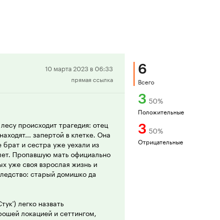
6
Положительная
10 марта 2023 в 06:33
прямая ссылка
рецензия
Всего
3
50
%
Положительные
 лесу происходит трагедия: отец
3
50
%
находят... запертой в клетке. Она
Отрицательные
 брат и сестра уже уехали из
 лет. Пропавшую мать официально
ых уже своя взрослая жизнь и
следство: старый домишко да
тук') легко назвать
ошей локацией и сеттингом,