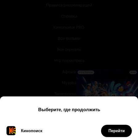
Правила рекомендаций
Справка
Кинопоиск PRO
Все фильмы
Все сериалы
Что посмотреть
Афиша
РЕКЛАМА
Музыка
Телепрограмма
Книги
Служба поддержки
© 2003 —
2026
,
Кинопоиск
18
+