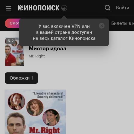
Войти
Онлайн-кинотеатр
Билеты в 
Смотреть кино
У вас включен VPN или
в вашей стране доступен
не весь каталог Кинопоиска
Рейтинг
6.2
Кинопоиска
Мистер идеал
6.2
Mr. Right
Обложки
1