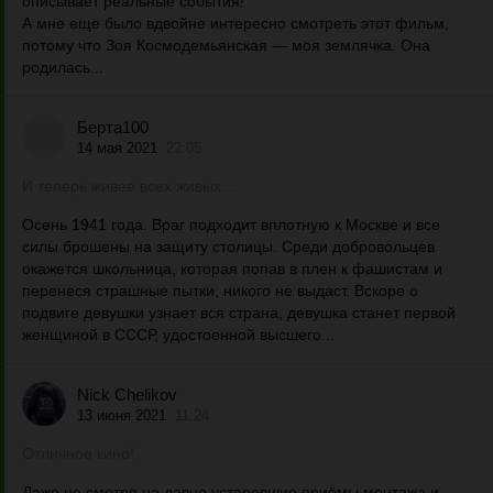
описывает реальные события!
А мне еще было вдвойне интересно смотреть этот фильм,
потому что Зоя Космодемьянская — моя землячка. Она
родилась...
Берта100
14 мая 2021
22:05
И теперь живее всех живых…
Осень 1941 года. Враг подходит вплотную к Москве и все
силы брошены на защиту столицы. Среди добровольцев
окажется школьница, которая попав в плен к фашистам и
перенеся страшные пытки, никого не выдаст. Вскоре о
подвиге девушки узнает вся страна, девушка станет первой
женщиной в СССР, удостоенной высшего...
Nick Chelikov
13 июня 2021
11:24
Отличное кино!
Даже не смотря на давно устаревшие приёмы монтажа и