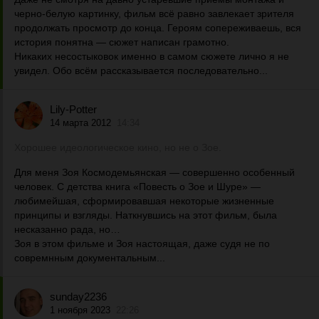
черно-белую картинку, фильм всё равно завлекает зрителя
продолжать просмотр до конца. Героям сопереживаешь, вся
история понятна — сюжет написан грамотно.
Никаких несостыковок именно в самом сюжете лично я не
увидел. Обо всём рассказывается последовательно...
Lily-Potter
14 марта 2012
14:34
Хорошее идеологическое кино, но не о Зое.
Для меня Зоя Космодемьянская — совершенно особенный
человек. С детства книга «Повесть о Зое и Шуре» —
любимейшая, сформировавшая некоторые жизненные
принципы и взгляды. Наткнувшись на этот фильм, была
несказанно рада, но…
Зоя в этом фильме и Зоя настоящая, даже судя не по
совремнным документальным...
sunday2236
1 ноября 2023
22:26