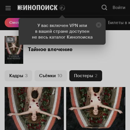
Войти
Онлайн-кинотеатр
Билеты в 
Смотреть кино
У вас включен VPN или
в вашей стране доступен
не весь каталог Кинопоиска
Рейтинг
5.3
Кинопоиска
Тайное влечение
5.3
Кадры
3
Съёмки
10
Постеры
2