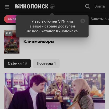
Войти
Онлайн-кинотеатр
Билеты в 
Смотреть кино
У вас включен VPN или
в вашей стране доступен
не весь каталог Кинопоиска
Рейтинг
6.0
Кинопоиска
Клипмейкеры
6.0
Съёмки
19
Постеры
1