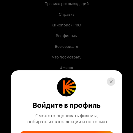
Правила рекомендаций
Справка
Кинопоиск PRO
Все фильмы
Все сериалы
Что посмотреть
Афиша
Музыка
Телепрограмма
Книги
Войдите в профиль
Служба поддержки
Сможете оценивать фильмы,

 собирать их в коллекции и не только
© 2003 —
2026
,
Кинопоиск
18
+