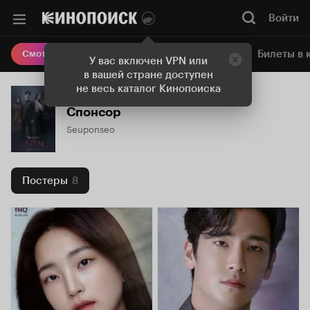
Войти
Онлайн-кинотеатр
Билеты в 
Смотреть кино
У вас включен VPN или
в вашей стране доступен
не весь каталог Кинопоиска
Спонсор
Seuponseo
Постеры
8