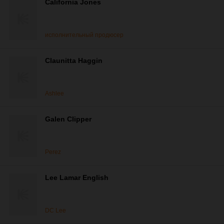
California Jones
исполнительный продюсер
Claunitta Haggin
Ashlee
Galen Clipper
Perez
Lee Lamar English
DC Lee