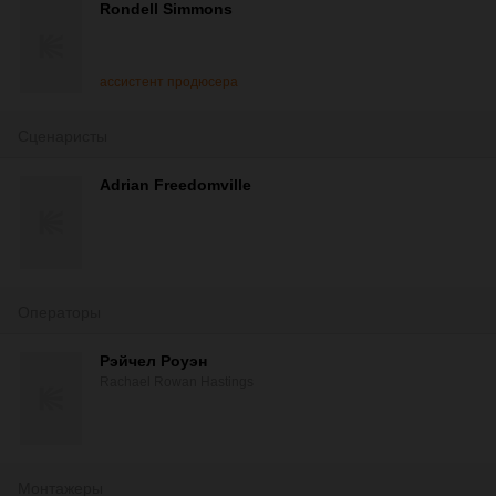
Rondell Simmons
ассистент продюсера
Сценаристы
Adrian Freedomville
Операторы
Рэйчел Роуэн
Rachael Rowan Hastings
Монтажеры