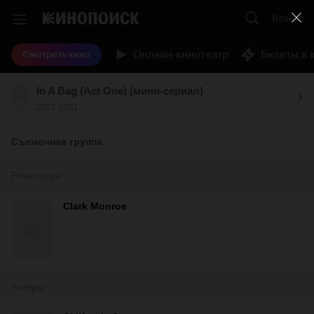
Войти
Онлайн-кинотеатр
Билеты в 
Смотреть кино
In A Bag (Act One) (мини-сериал)
2021-2021
Съемочная группа
Режиссеры
Clark Monroe
Актеры