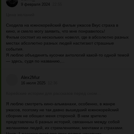
9 февраля 2024
22:55
Цена желаний
Сходила на южнокорейский фильм ужасов Вкус страха в
кино, и смело могу заявить, что мне понравилось!
Фильм состоит из нескольких новелл, где в абсолютно разных
местах абсолютно разных людей настигают страшные
события.
Я люблю объединять кусочки антологий какой-то одной темой
— здесь, судя по названию,...
Alex2Mur
16 июля 2025
12:36
Корейские истории для рассказов перед сном…
Я люблю смотреть кино-альманахи, особенно, в жанре
ужасов, поэтому не так давно вышедший южнокорейский
сборник не обошел меня стороной. В нем зрителю
представлены 6 разных историй, связанных между собой
желаниями людей, их стремлениями, мечтами и страхами.
Часть 1 рассказывает про трех подруг, узнавших...