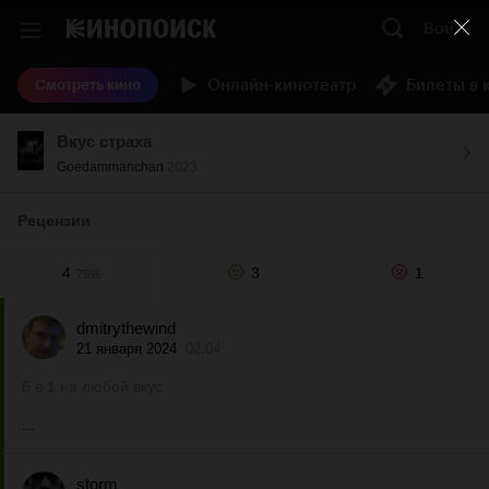
Войти
Онлайн-кинотеатр
Билеты в 
Смотреть кино
Вкус страха
Goedammanchan
2023
Рецензии
4
3
1
75%
dmitrythewind
21 января 2024
02:04
6 в 1 на любой вкус
...
storm_