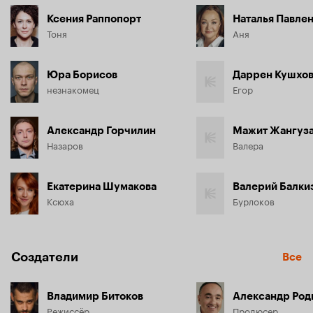
Ксения Раппопорт
Наталья Павле
Тоня
Аня
Юра Борисов
Даррен Кушхо
незнакомец
Егор
Александр Горчилин
Мажит Жангуз
Назаров
Валера
Екатерина Шумакова
Валерий Балки
Ксюха
Бурлоков
Создатели
Все
Владимир Битоков
Александр Род
Режиссёр
Продюсер