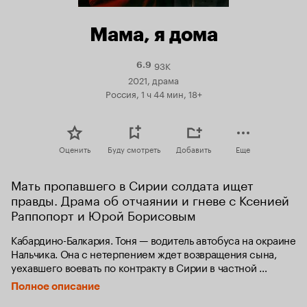
Мама, я дома
93K
Рейтинг
6.9
Кинопоиска
2021, драма
6.9
Россия, 1 ч 44 мин, 18+
Оценить
Буду смотреть
Добавить
Еще
Мать пропавшего в Сирии солдата ищет 
правды. Драма об отчаянии и гневе с Ксенией 
Раппопорт и Юрой Борисовым
Кабардино-Балкария. Тоня — водитель автобуса на окраине 
Нальчика. Она с нетерпением ждет возвращения сына, 
уехавшего воевать по контракту в Сирии в частной 
военной компании. Когда Тоне сообщают, что ее сын убит, 
Полное описание
она отказывается в это верить. В одиночку Тоня начинает 