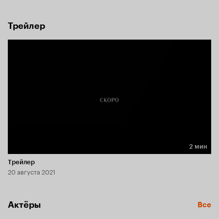
изнурительную борьбу, требуя вернуть ей сына. 
Но неожиданно на пороге ее квартиры появляется 
молодой человек.
Трейлер
2 мин
Длительность 2 мин
Трейлер
20 августа 2021
Актёры
Все