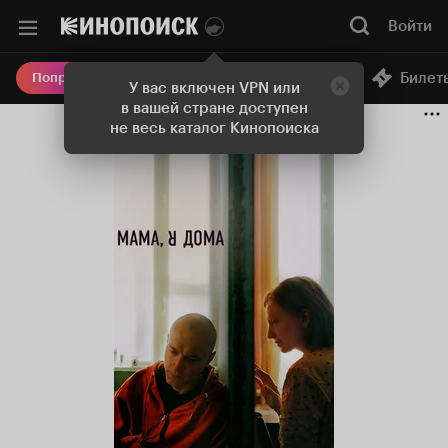
Войти
Онлайн-кинотеатр
Билет
Попробовать Плюс
У вас включен VPN или
в вашей стране доступен
не весь каталог Кинопоиска