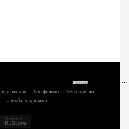
овещие
На деревню
Старый орёл
твецы: Пекло
дедушке 2
2026, семейный
6, ужасы
2026, комедия
РЕКЛАМА
редложения
Все фильмы
Все сериалы
Служба поддержки