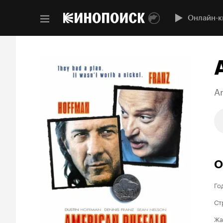
Онлайн-к
Am
О
Го
Ст
Жа