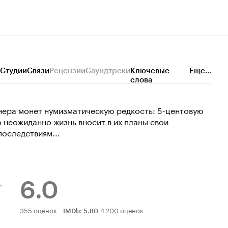
Студии
Связи
Рецензии
Саундтреки
Ключевые
Еще...
слова
нера монет нумизматическую редкость: 5-центовую
 неожиданно жизнь вносит в их планы свои
последствиям...
6.0
Рейтинг
355 оценок
4 200 оценок
IMDb
:
5.80