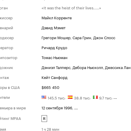
оган
«It was the heist of their lives.....»
жиссер
Майкл Корренте
енарий
Дэвид Мэмет
одюсер
Грегори Мошер
,
Сара Грин
,
Джон Слосс
ератор
Ричард Крудо
мпозитор
Томас Ньюман
дожник
Дэниэл Талперс
,
Дебора Ньюхолл
,
Джессика Лан
нтаж
Кейт Санфорд
оры в США
$665 450
ители
,
,
,
...
145.5 тыс
38.8 тыс
9.7 тыс
емьера в мире
12 сентября 1996
,
...
йтинг MPAA
R
емя
1 ч 28 мин