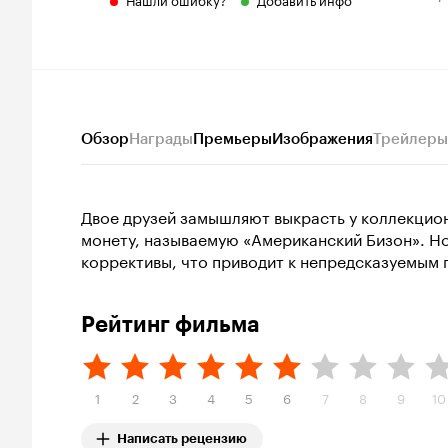
Обзор
Награды
Премьеры
Изображения
Трейлеры
Двое друзей замышляют выкрасть у коллекцио
монету, называемую «Американский Бизон». Но
коррективы, что приводит к непредсказуемым 
Рейтинг фильма
1
2
3
4
5
6
7
8
9
10
Написать рецензию