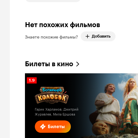
Нет похожих фильмов
Знаете похожие фильмы?
Добавить
Билеты в кино
Рейтинг
1.9
Кинопоиска
1.9
Гарик Харламов, Дмитрий
Журавлев, Мила Ершова
Билеты