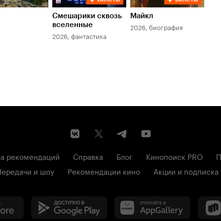
Смешарики сквозь
Майкл
Зл
вселенные
мер
2026, биография
2026, фантастика
202
а рекомендаций
Справка
Блог
Кинопоиск PRO
П
Передачи и шоу
Рекомендации кино
Акции и подписка