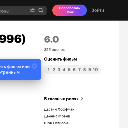
Попробовать
Войти
Плюс
1996)
6.0
Рейтинг
355 оценок
Кинопоиска
Оценить фильм
ить фильм или
1
2
3
4
5
6
7
8
9
10
6.0
отренным
В главных ролях
Дастин Хоффман
Деннис Франц
Шон Нельсон