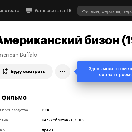
инотеатр
Установить на ТВ
Американский бизон (
erican Buffalo
Здесь можно отмет
Буду смотреть
сериал просм
 фильме
д производства
1996
рана
Великобритания
,
США
нр
драма