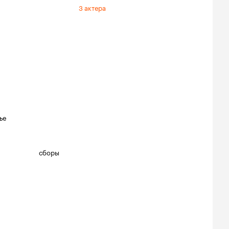
3 актера
ье
сборы