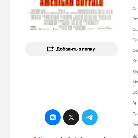
Сл
Ре
Сц
Пр
Добавить в папку
Оп
Ко
Ху
Мо
Сб
Зр
Пр
Ре
Вр
Нашли ошибку?
Добавить инфо