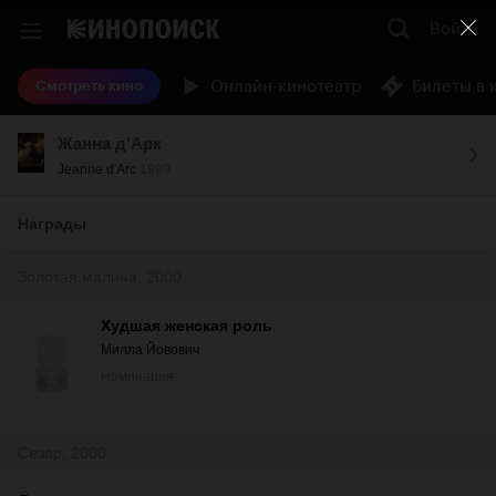
Войти
Онлайн-кинотеатр
Билеты в 
Смотреть кино
Жанна д'Арк
Jeanne d'Arc
1999
Награды
Золотая малина, 2000
Худшая женская роль
Милла Йовович
Номинация
Сезар, 2000