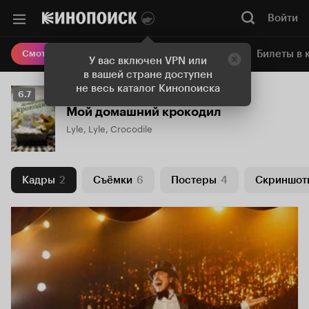
Войти
Онлайн-кинотеатр
Билеты в 
Смотреть кино
У вас включен VPN или
в вашей стране доступен
не весь каталог Кинопоиска
Рейтинг
6.7
Кинопоиска
Мой домашний крокодил
6.7
Lyle, Lyle, Crocodile
Кадры
2
Съёмки
6
Постеры
4
Скриншот