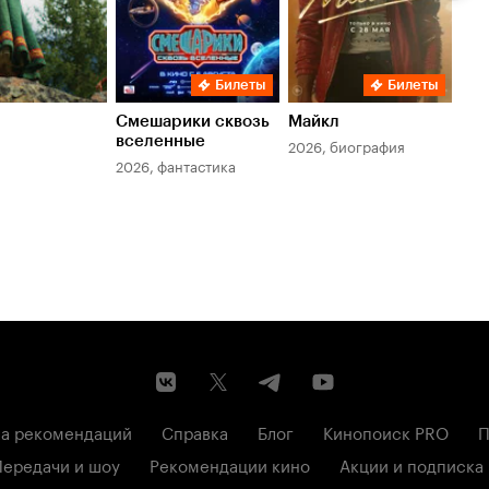
Билеты
Билеты
Смешарики сквозь
Майкл
Зл
вселенные
мер
2026, биография
2026, фантастика
202
а рекомендаций
Справка
Блог
Кинопоиск PRO
П
Передачи и шоу
Рекомендации кино
Акции и подписка