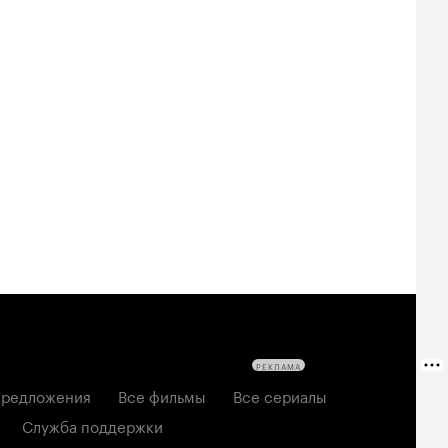
Билеты
Билеты
Билеты
овещие
На деревню
За любовь
твецы: Пекло
дедушке 2
2026, мелодрама
6, ужасы
2026, комедия
РЕКЛАМА
редложения
Все фильмы
Все сериалы
Служба поддержки