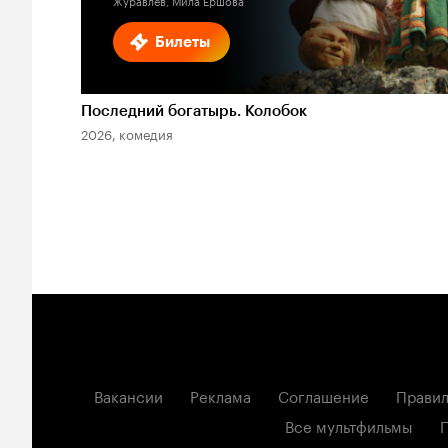
Журавлев, Мила Ершова
Билеты
Последний богатырь. Колобок
2026, комедия
Вакансии
Реклама
Соглашение
Правил
Все мультфильмы