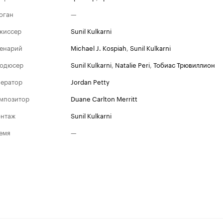
оган
—
жиссер
Sunil Kulkarni
енарий
Michael J. Kospiah
,
Sunil Kulkarni
одюсер
Sunil Kulkarni
,
Natalie Peri
,
Тобиас Трювиллион
ератор
Jordan Petty
мпозитор
Duane Carlton Merritt
нтаж
Sunil Kulkarni
емя
—