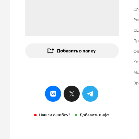
Сл
Ре
Сц
Пр
Оп
Добавить в папку
Ко
Мо
Вр
Нашли ошибку?
Добавить инфо