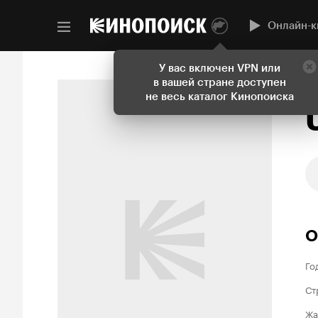
Онлайн-к
У вас включен VPN или
в вашей стране доступен
Н
не весь каталог Кинопоиска
О
Го
Ст
Жа