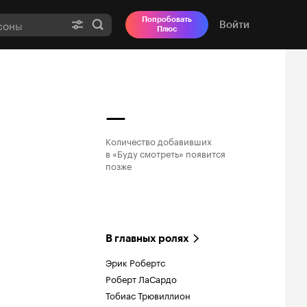
Попробовать
Войти
Плюс
—
Количество добавивших

в «Буду смотреть» появится

позже
В главных ролях
Эрик Робертс
Роберт ЛаСардо
Тобиас Трювиллион