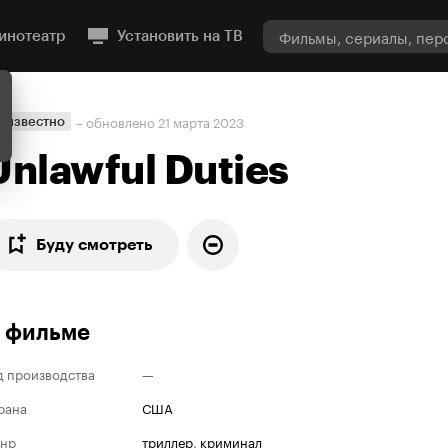
инотеатр
Установить на ТВ
– обновлено
21 марта 2023
еизвестно
Unlawful Duties
Буду смотреть
 фильме
д производства
—
рана
США
нр
триллер
,
криминал