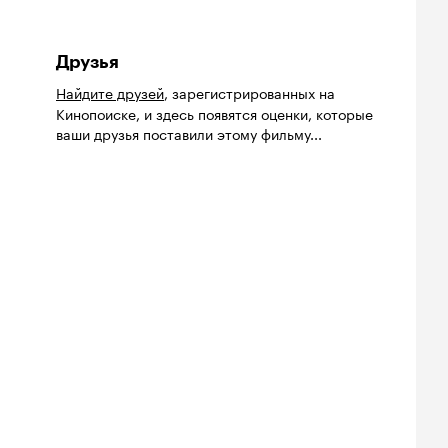
Друзья
Найдите друзей
, зарегистрированных на
Кинопоиске, и здесь появятся оценки, которые
ваши друзья поставили этому фильму...
йтинг
Рейтинг
Рейтинг
8
7.0
5.9
нопоиска
Кинопоиска
Кинопоиска
8
7.0
5.9